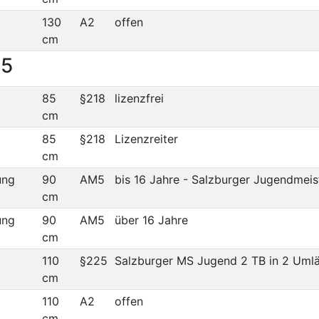
130
A2
offen
cm
25
85
§218
lizenzfrei
cm
85
§218
Lizenzreiter
cm
ung
90
AM5
bis 16 Jahre - Salzburger Jugendmeis
cm
ung
90
AM5
über 16 Jahre
cm
110
§225
Salzburger MS Jugend 2 TB in 2 Uml
cm
110
A2
offen
cm