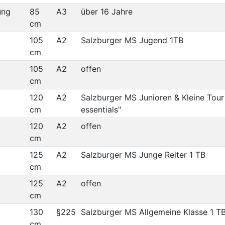
ung
85
A3
über 16 Jahre
cm
105
A2
Salzburger MS Jugend 1TB
cm
105
A2
offen
cm
120
A2
Salzburger MS Junioren & Kleine Tou
cm
essentials"
120
A2
offen
cm
125
A2
Salzburger MS Junge Reiter 1 TB
cm
125
A2
offen
cm
130
§225
Salzburger MS Allgemeine Klasse 1 T
cm