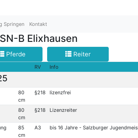
ng Springen
Kontakt
N-B Elixhausen
Pferde
Reiter
RV
Info
25
80
§218
lizenzfrei
cm
80
§218
Lizenzreiter
cm
ung
85
A3
bis 16 Jahre - Salzburger Jugendmeis
cm