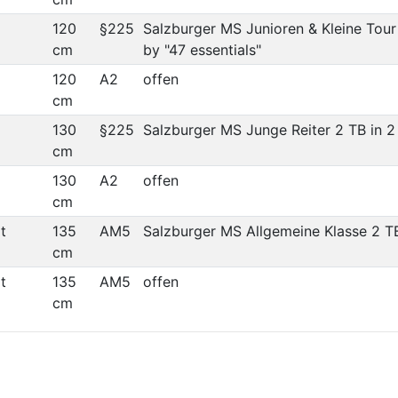
120
§225
Salzburger MS Junioren & Kleine Tou
cm
by "47 essentials"
120
A2
offen
cm
130
§225
Salzburger MS Junge Reiter 2 TB in 
cm
130
A2
offen
cm
t
135
AM5
Salzburger MS Allgemeine Klasse 2 T
cm
t
135
AM5
offen
cm