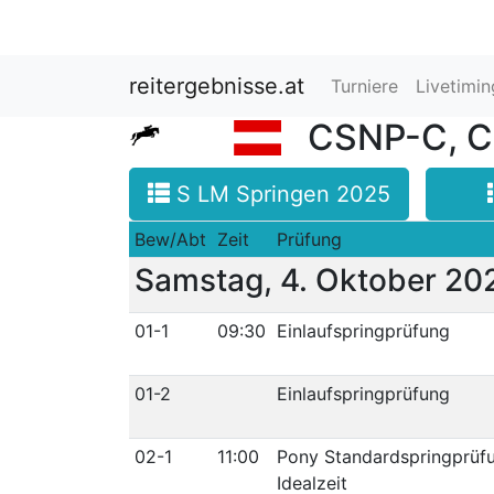
reitergebnisse.at
Turniere
Livetimi
CSNP-C, CS
S LM Springen 2025
Bew/Abt
Zeit
Prüfung
Samstag, 4. Oktober 20
01-1
09:30
Einlaufspringprüfung
01-2
Einlaufspringprüfung
02-1
11:00
Pony Standardspringprüf
Idealzeit