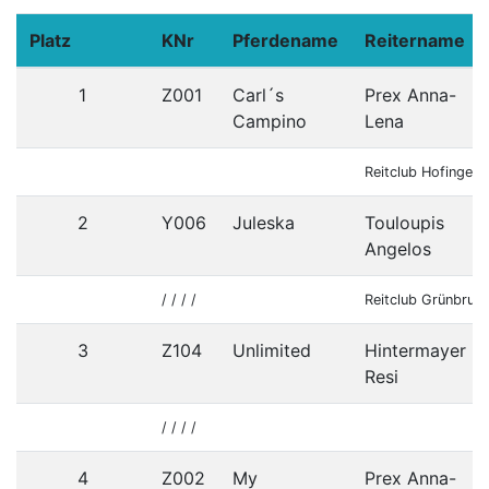
Platz
KNr
Pferdename
Reitername
1
Z001
Carl´s
Prex Anna-
Campino
Lena
Reitclub Hofinger
2
Y006
Juleska
Touloupis
Angelos
/ / / /
Reitclub Grünbrun
3
Z104
Unlimited
Hintermayer
Resi
/ / / /
4
Z002
My
Prex Anna-