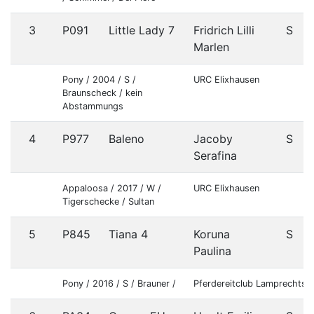
3
P091
Little Lady 7
Fridrich Lilli
S
Marlen
Pony / 2004 / S /
URC Elixhausen
Braunscheck / kein
Abstammungs
4
P977
Baleno
Jacoby
S
Serafina
Appaloosa / 2017 / W /
URC Elixhausen
Tigerschecke / Sultan
5
P845
Tiana 4
Koruna
S
Paulina
Pony / 2016 / S / Brauner /
Pferdereitclub Lamprechtsh