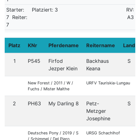
Starter:
Platziert: 3
RV:
7
Reiter:
A3
7
Platz
KNr
Pferdename
Reitername
Land
1
P545
Firfod
Backhaus
S
Jezper Klein
Keana
New Forest / 2011 / W /
URFV Tauriskia-Lungau
Fuchs / Mister Malthe
2
PH63
My Darling 8
Petz-
S
Metzger
Josephine
Deutsches Pony / 2019 / S
URSG Schachlhof
/ Schimmel / Del Piero