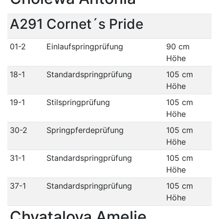
A291 Cornet´s Pride
01-2
Einlaufspringprüfung
90 cm
Höhe
18-1
Standardspringprüfung
105 cm
Höhe
19-1
Stilspringprüfung
105 cm
Höhe
30-2
Springpferdeprüfung
105 cm
Höhe
31-1
Standardspringprüfung
105 cm
Höhe
37-1
Standardspringprüfung
105 cm
Höhe
Chvatalova Amelie