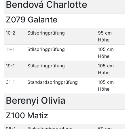
Bendová Charlotte
Z079 Galante
10-2
Stilspringprüfung
95 cm
Höhe
11-1
Stilspringprüfung
105 cm
Höhe
19-1
Stilspringprüfung
105 cm
Höhe
31-1
Standardspringprüfung
105 cm
Höhe
Berenyi Olivia
Z100 Matiz
08-1
Einlaufspringprüfung
60 cm