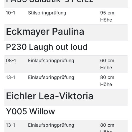
10-1
Stilspringprüfung
95 cm
Höhe
Eckmayer Paulina
P230 Laugh out loud
08-1
Einlaufspringprüfung
60 cm
Höhe
13-1
Einlaufspringprüfung
80 cm
Höhe
Eichler Lea-Viktoria
Y005 Willow
13-1
Einlaufspringprüfung
80 cm