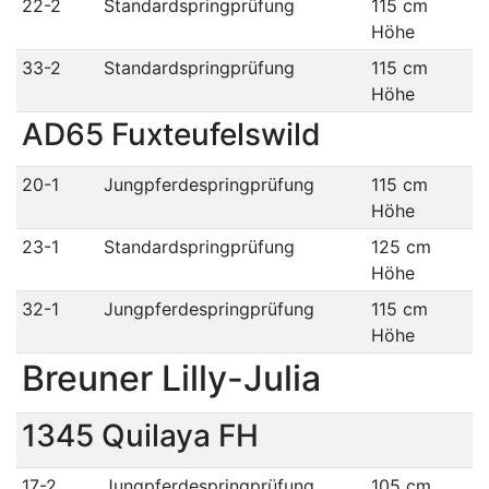
22-2
Standardspringprüfung
115 cm
Höhe
33-2
Standardspringprüfung
115 cm
Höhe
AD65 Fuxteufelswild
20-1
Jungpferdespringprüfung
115 cm
Höhe
23-1
Standardspringprüfung
125 cm
Höhe
32-1
Jungpferdespringprüfung
115 cm
Höhe
Breuner Lilly-Julia
1345 Quilaya FH
17-2
Jungpferdespringprüfung
105 cm