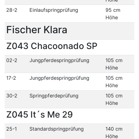
28-2
Einlaufspringprüfung
95 cm
Höhe
Fischer Klara
Z043 Chacoonado SP
02-2
Jungpferdespringprüfung
105 cm
Höhe
17-2
Jungpferdespringprüfung
105 cm
Höhe
30-2
Springpferdeprüfung
105 cm
Höhe
Z045 It´s Me 29
25-1
Standardspringprüfung
140 cm
Höhe