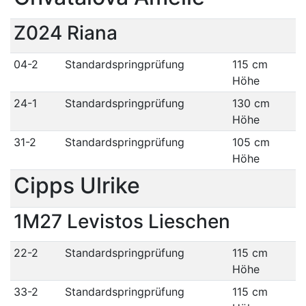
Z024 Riana
04-2
Standardspringprüfung
115 cm
Höhe
24-1
Standardspringprüfung
130 cm
Höhe
31-2
Standardspringprüfung
105 cm
Höhe
Cipps Ulrike
1M27 Levistos Lieschen
22-2
Standardspringprüfung
115 cm
Höhe
33-2
Standardspringprüfung
115 cm