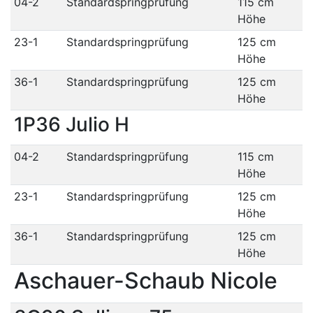
04-2
Standardspringprüfung
115 cm
Höhe
23-1
Standardspringprüfung
125 cm
Höhe
36-1
Standardspringprüfung
125 cm
Höhe
1P36 Julio H
04-2
Standardspringprüfung
115 cm
Höhe
23-1
Standardspringprüfung
125 cm
Höhe
36-1
Standardspringprüfung
125 cm
Höhe
Aschauer-Schaub Nicole