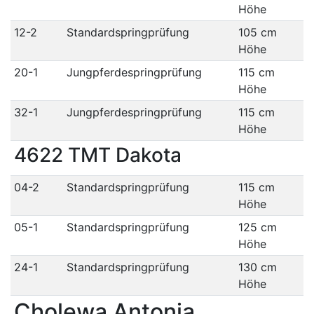
Höhe
12-2
Standardspringprüfung
105 cm
Höhe
20-1
Jungpferdespringprüfung
115 cm
Höhe
32-1
Jungpferdespringprüfung
115 cm
Höhe
4622 TMT Dakota
04-2
Standardspringprüfung
115 cm
Höhe
05-1
Standardspringprüfung
125 cm
Höhe
24-1
Standardspringprüfung
130 cm
Höhe
Cholewa Antonia