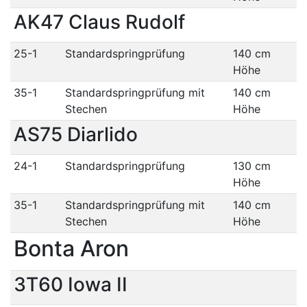
AK47 Claus Rudolf
25-1
Standardspringprüfung
140 cm
Höhe
35-1
Standardspringprüfung mit
140 cm
Stechen
Höhe
AS75 Diarlido
24-1
Standardspringprüfung
130 cm
Höhe
35-1
Standardspringprüfung mit
140 cm
Stechen
Höhe
Bonta Aron
3T60 Iowa II