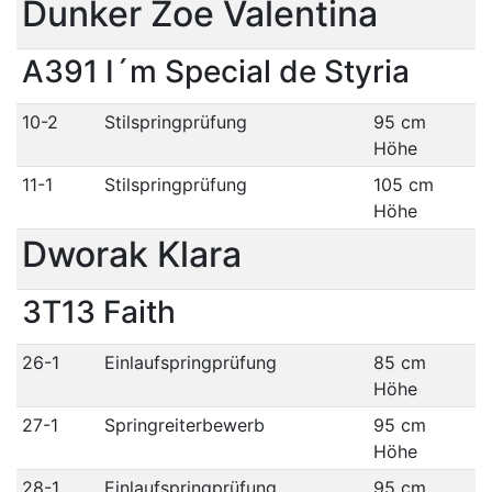
Dunker Zoe Valentina
A391 I´m Special de Styria
10-2
Stilspringprüfung
95 cm
Höhe
11-1
Stilspringprüfung
105 cm
Höhe
Dworak Klara
3T13 Faith
26-1
Einlaufspringprüfung
85 cm
Höhe
27-1
Springreiterbewerb
95 cm
Höhe
28-1
Einlaufspringprüfung
95 cm