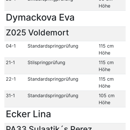
Höhe
Dymackova Eva
Z025 Voldemort
04-1
Standardspringprüfung
115 cm
Höhe
21-1
Stilspringprüfung
115 cm
Höhe
22-1
Standardspringprüfung
115 cm
Höhe
31-1
Standardspringprüfung
105 cm
Höhe
Ecker Lina
PA33 Sulaatik´s Perez