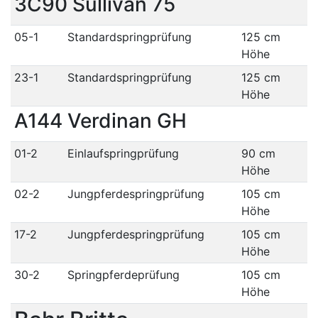
3C90 Sullivan 75
05-1
Standardspringprüfung
125 cm
Höhe
23-1
Standardspringprüfung
125 cm
Höhe
A144 Verdinan GH
01-2
Einlaufspringprüfung
90 cm
Höhe
02-2
Jungpferdespringprüfung
105 cm
Höhe
17-2
Jungpferdespringprüfung
105 cm
Höhe
30-2
Springpferdeprüfung
105 cm
Höhe