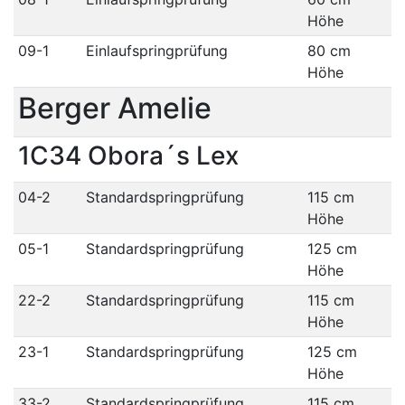
Höhe
09-1
Einlaufspringprüfung
80 cm
Höhe
Berger Amelie
1C34 Obora´s Lex
04-2
Standardspringprüfung
115 cm
Höhe
05-1
Standardspringprüfung
125 cm
Höhe
22-2
Standardspringprüfung
115 cm
Höhe
23-1
Standardspringprüfung
125 cm
Höhe
33-2
Standardspringprüfung
115 cm