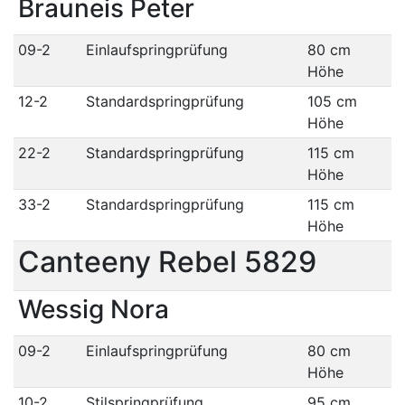
Brauneis Peter
09-2
Einlaufspringprüfung
80 cm
Höhe
12-2
Standardspringprüfung
105 cm
Höhe
22-2
Standardspringprüfung
115 cm
Höhe
33-2
Standardspringprüfung
115 cm
Höhe
Canteeny Rebel 5829
Wessig Nora
09-2
Einlaufspringprüfung
80 cm
Höhe
10-2
Stilspringprüfung
95 cm