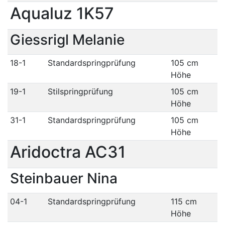
Aqualuz 1K57
Giessrigl Melanie
18-1
Standardspringprüfung
105 cm
Höhe
19-1
Stilspringprüfung
105 cm
Höhe
31-1
Standardspringprüfung
105 cm
Höhe
Aridoctra AC31
Steinbauer Nina
04-1
Standardspringprüfung
115 cm
Höhe