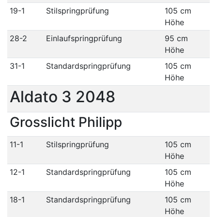
19-1
Stilspringprüfung
105 cm
Höhe
28-2
Einlaufspringprüfung
95 cm
Höhe
31-1
Standardspringprüfung
105 cm
Höhe
Aldato 3 2048
Grosslicht Philipp
11-1
Stilspringprüfung
105 cm
Höhe
12-1
Standardspringprüfung
105 cm
Höhe
18-1
Standardspringprüfung
105 cm
Höhe