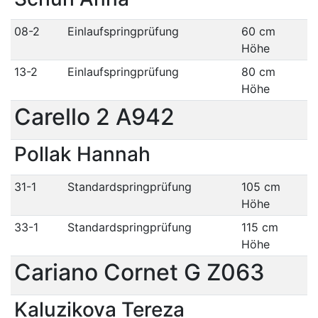
08-2
Einlaufspringprüfung
60 cm
Höhe
13-2
Einlaufspringprüfung
80 cm
Höhe
Carello 2 A942
Pollak Hannah
31-1
Standardspringprüfung
105 cm
Höhe
33-1
Standardspringprüfung
115 cm
Höhe
Cariano Cornet G Z063
Kaluzikova Tereza