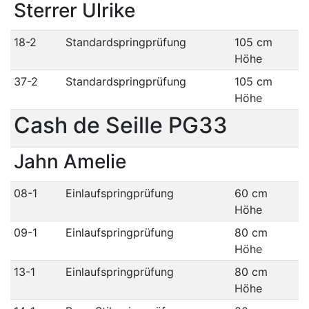
Sterrer Ulrike
18-2
Standardspringprüfung
105 cm
Höhe
37-2
Standardspringprüfung
105 cm
Höhe
Cash de Seille PG33
Jahn Amelie
08-1
Einlaufspringprüfung
60 cm
Höhe
09-1
Einlaufspringprüfung
80 cm
Höhe
13-1
Einlaufspringprüfung
80 cm
Höhe