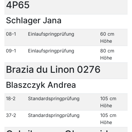
4P65
Schlager Jana
08-1
Einlaufspringprüfung
60 cm
Höhe
09-1
Einlaufspringprüfung
80 cm
Höhe
Brazia du Linon 0276
Blaszczyk Andrea
18-2
Standardspringprüfung
105 cm
Höhe
37-2
Standardspringprüfung
105 cm
Höhe