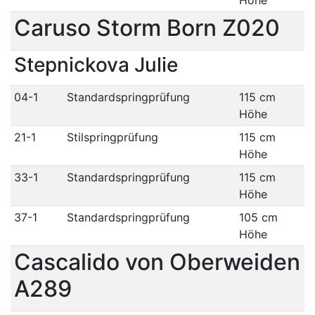
Höhe
Caruso Storm Born Z020
Stepnickova Julie
04-1
Standardspringprüfung
115 cm
Höhe
21-1
Stilspringprüfung
115 cm
Höhe
33-1
Standardspringprüfung
115 cm
Höhe
37-1
Standardspringprüfung
105 cm
Höhe
Cascalido von Oberweiden
A289