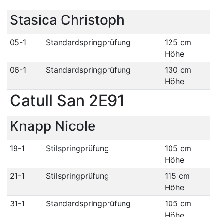
Stasica Christoph
05-1
Standardspringprüfung
125 cm
Höhe
06-1
Standardspringprüfung
130 cm
Höhe
Catull San 2E91
Knapp Nicole
19-1
Stilspringprüfung
105 cm
Höhe
21-1
Stilspringprüfung
115 cm
Höhe
31-1
Standardspringprüfung
105 cm
Höhe