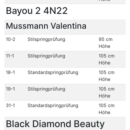
Bayou 2 4N22
Mussmann Valentina
10-2
Stilspringprüfung
95 cm
Höhe
11-1
Stilspringprüfung
105 cm
Höhe
18-1
Standardspringprüfung
105 cm
Höhe
19-1
Stilspringprüfung
105 cm
Höhe
31-1
Standardspringprüfung
105 cm
Höhe
Black Diamond Beauty