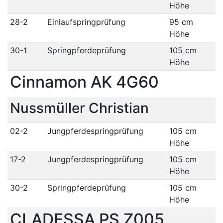
Höhe
28-2
Einlaufspringprüfung
95 cm
Höhe
30-1
Springpferdeprüfung
105 cm
Höhe
Cinnamon AK 4G60
Nussmüller Christian
02-2
Jungpferdespringprüfung
105 cm
Höhe
17-2
Jungpferdespringprüfung
105 cm
Höhe
30-2
Springpferdeprüfung
105 cm
Höhe
CLADESSA PS Z005