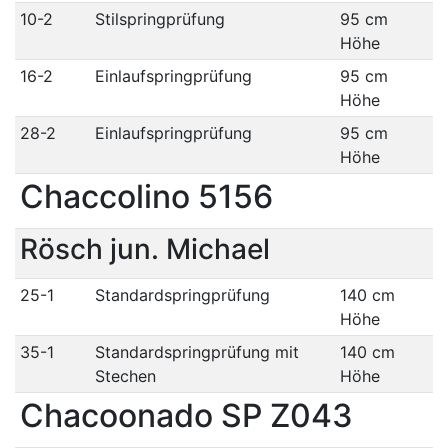
10-2
Stilspringprüfung
95 cm
Höhe
16-2
Einlaufspringprüfung
95 cm
Höhe
28-2
Einlaufspringprüfung
95 cm
Höhe
Chaccolino 5156
Rösch jun. Michael
25-1
Standardspringprüfung
140 cm
Höhe
35-1
Standardspringprüfung mit
140 cm
Stechen
Höhe
Chacoonado SP Z043