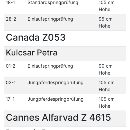
18-1
Standardspringprüfung
105 cm
Höhe
28-2
Einlaufspringprüfung
95 cm
Höhe
Canada Z053
Kulcsar Petra
01-2
Einlaufspringprüfung
90 cm
Höhe
02-1
Jungpferdespringprüfung
105 cm
Höhe
17-1
Jungpferdespringprüfung
105 cm
Höhe
Cannes Alfarvad Z 4615