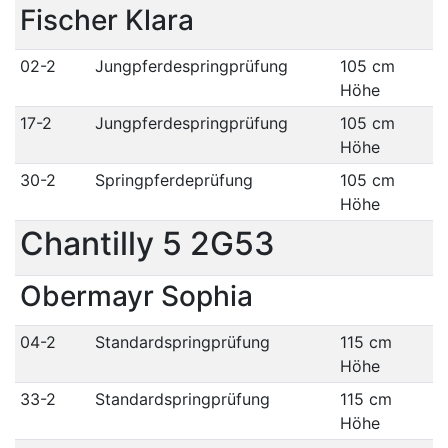
Fischer Klara
02-2
Jungpferdespringprüfung
105 cm
Höhe
17-2
Jungpferdespringprüfung
105 cm
Höhe
30-2
Springpferdeprüfung
105 cm
Höhe
Chantilly 5 2G53
Obermayr Sophia
04-2
Standardspringprüfung
115 cm
Höhe
33-2
Standardspringprüfung
115 cm
Höhe