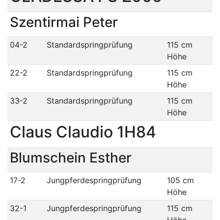
Szentirmai Peter
04-2
Standardspringprüfung
115 cm
Höhe
22-2
Standardspringprüfung
115 cm
Höhe
33-2
Standardspringprüfung
115 cm
Höhe
Claus Claudio 1H84
Blumschein Esther
17-2
Jungpferdespringprüfung
105 cm
Höhe
32-1
Jungpferdespringprüfung
115 cm