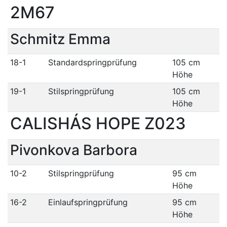
2M67
Schmitz Emma
18-1
Standardspringprüfung
105 cm
Höhe
19-1
Stilspringprüfung
105 cm
Höhe
CALISHÁS HOPE Z023
Pivonkova Barbora
10-2
Stilspringprüfung
95 cm
Höhe
16-2
Einlaufspringprüfung
95 cm
Höhe