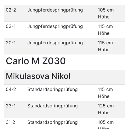
02-2
Jungpferdespringprüfung
105 cm
Höhe
03-1
Jungpferdespringprüfung
115 cm
Höhe
20-1
Jungpferdespringprüfung
115 cm
Höhe
Carlo M Z030
Mikulasova Nikol
04-2
Standardspringprüfung
115 cm
Höhe
23-1
Standardspringprüfung
125 cm
Höhe
31-2
Standardspringprüfung
105 cm