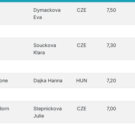
Dymackova
CZE
7,50
Eva
Souckova
CZE
7,30
Klara
ione
Dajka Hanna
HUN
7,20
Born
Stepnickova
CZE
7,00
Julie