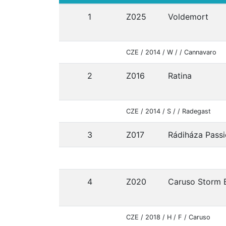
1
Z025
Voldemort
CZE / 2014 / W / / Cannavaro
2
Z016
Ratina
CZE / 2014 / S / / Radegast
3
Z017
Rádiháza Pass
4
Z020
Caruso Storm 
CZE / 2018 / H / F / Caruso