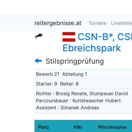
reitergebnisse.at
Turniere
Livetimi
CSN-B*, CSN
Ebreichspark
Stilspringprüfung
Bewerb 21
Abteilung 1
Starter: 9
Reiter: 8
Richter : Brosig Renate, Stumpauer David
Parcoursbauer : Kuttelwascher Hubert
Assistent : Simanek Andreas
Platz
KNr
Pferdename