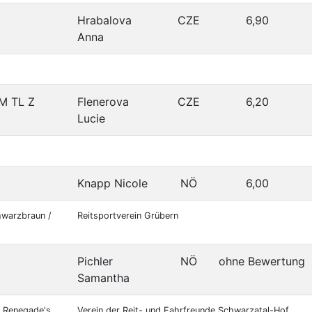
Hrabalova
CZE
6,90
Anna
M TL Z
Flenerova
CZE
6,20
Lucie
Knapp Nicole
NÖ
6,00
hwarzbraun /
Reitsportverein Grübern
3
Pichler
NÖ
ohne Bewertung
Samantha
/ Renegade's
Verein der Reit- und Fahrfreunde Schwarzatal-Hof