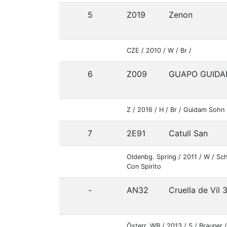
5
Z019
Zenon
CZE / 2010 / W / Br /
6
Z009
GUAPO GUIDA
Z / 2016 / H / Br / Guidam Sohn
7
2E91
Catull San
Oldenbg. Spring / 2011 / W / Sc
Con Spirito
-
AN32
Cruella de Vil 
Österr. WB / 2013 / S / Brauner 