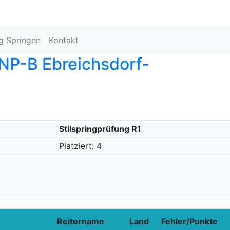
ng Springen
Kontakt
P-B Ebreichsdorf-
Stilspringprüfung R1
Platziert: 4
Reitername
Land
Fehler/Punkte