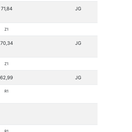
71,84
JG
Z1
70,34
JG
Z1
62,99
JG
R1
R1