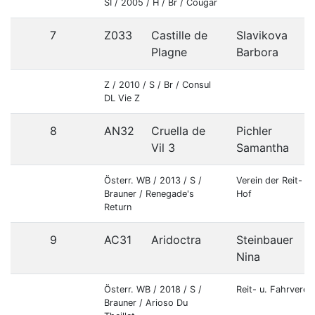
SI / 2005 / H / Br / Cougar
7
Z033
Castille de
Slavikova
Plagne
Barbora
Z / 2010 / S / Br / Consul
DL Vie Z
8
AN32
Cruella de
Pichler
Vil 3
Samantha
Österr. WB / 2013 / S /
Verein der Reit- 
Brauner / Renegade's
Hof
Return
9
AC31
Aridoctra
Steinbauer
Nina
Österr. WB / 2018 / S /
Reit- u. Fahrverei
Brauner / Arioso Du