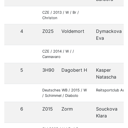
CZE / 2013 / W / Br /
Christon
4
Z025
Voldemort
Dymackova
Eva
CZE / 2014 / W / /
Cannavaro
5
3H90
Dagobert H
Kasper
Natascha
Deutsches WB / 2015 / W
Reitsportclub Aue
/ Schimmel / Diabolo
6
Z015
Zorm
Souckova
Klara