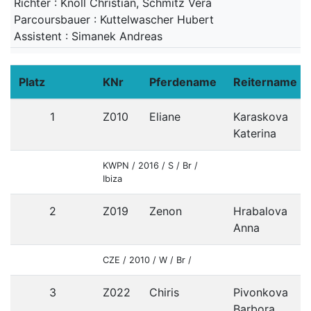
Richter : Knoll Christian, Schmitz Vera
Parcoursbauer : Kuttelwascher Hubert
Assistent : Simanek Andreas
Platz
KNr
Pferdename
Reitername
1
Z010
Eliane
Karaskova
Katerina
KWPN / 2016 / S / Br /
Ibiza
2
Z019
Zenon
Hrabalova
Anna
CZE / 2010 / W / Br /
3
Z022
Chiris
Pivonkova
Barbora