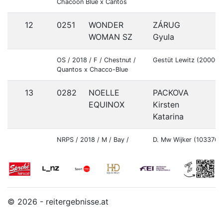
Chacoon Blue x Cantos
12
0251
WONDER
ZÁRUG
WOMAN SZ
Gyula
OS / 2018 / F / Chestnut /
Gestüt Lewitz (20000
Quantos x Chacco-Blue
13
0282
NOELLE
PACKOVA
EQUINOX
Kirsten
Katarina
NRPS / 2018 / M / Bay /
D. Mw Wijker (1033763
© 2026 - reitergebnisse.at