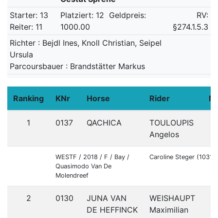
Starter: 13
Platziert: 12
Geldpreis:
RV:
Reiter: 11
1000.00
§274.1.5.3
Richter : Bejdl Ines, Knoll Christian, Seipel
Ursula
Parcoursbauer : Brandstätter Markus
Ranking
KNr
Horse
Rider
Na
1
0137
QACHICA
TOULOUPIS
Angelos
WESTF / 2018 / F / Bay /
Caroline Steger (10310
Quasimodo Van De
Molendreef
2
0130
JUNA VAN
WEISHAUPT
DE HEFFINCK
Maximilian