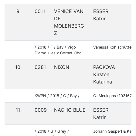
9
0011
VENICE VAN
ESSER
DE
Katrin
MOLENBERG
Z
/ 2018 / F / Bay / Vigo
Vanessa Kohlschütter 
D'arsouilles x Cornet Obo
10
0281
NIXON
PACKOVA
Kirsten
Katarina
KWPN / 2018 / G / Bay /
G. Meulepas (10316747
11
0009
NACHO BLUE
ESSER
Katrin
/ 2018 / G / Grey /
Johann Gasperl & Katr