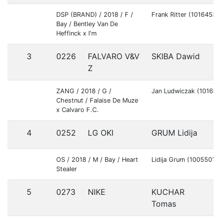
DSP (BRAND) / 2018 / F /
Frank Ritter (10164530
Bay / Bentley Van De
Heffinck x I'm
3
0226
FALVARO V&V
SKIBA Dawid
Z
ZANG / 2018 / G /
Jan Ludwiczak (101602
Chestnut / Falaise De Muze
x Calvaro F.C.
4
0252
LG OKI
GRUM Lidija
OS / 2018 / M / Bay / Heart
Lidija Grum (10055010
Stealer
5
0273
NIKE
KUCHAR
Tomas