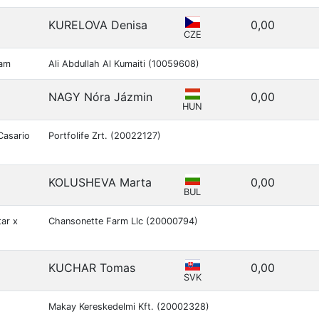
KURELOVA Denisa
0,00
CZE
dam
Ali Abdullah Al Kumaiti (10059608)
NAGY Nóra Jázmin
0,00
HUN
Casario
Portfolife Zrt. (20022127)
KOLUSHEVA Marta
0,00
BUL
tar x
Chansonette Farm Llc (20000794)
KUCHAR Tomas
0,00
SVK
Makay Kereskedelmi Kft. (20002328)