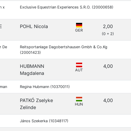
n x
Exclusive Equestrian Experiences S.R.O. (20000658)
E
POHL Nicola
2,00
GER
(0 + 2)
r De
Reitsportanlage Dagobertshausen Gmbh & Co.Kg
(20001423)
HUBMANN
4,00
AUT
Magdalena
tman
Regina Hubmann (10370011)
PATKÓ Zselyke
4,00
HUN
Zelinde
János Szekerka (10348117)