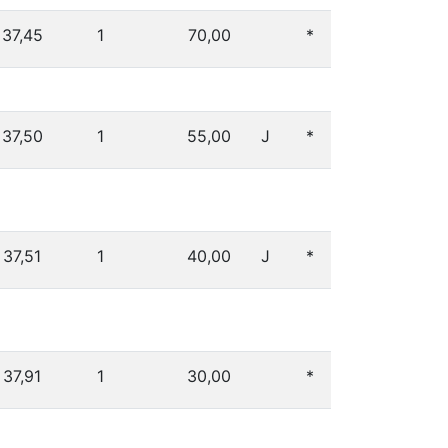
37,45
1
70,00
*
37,50
1
55,00
J
*
37,51
1
40,00
J
*
37,91
1
30,00
*