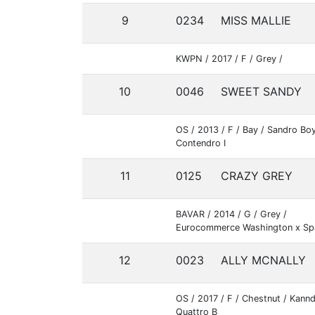
9
0234
MISS MALLIE
KWPN / 2017 / F / Grey /
10
0046
SWEET SANDY
OS / 2013 / F / Bay / Sandro Bo
Contendro I
11
0125
CRAZY GREY
BAVAR / 2014 / G / Grey /
Eurocommerce Washington x Sp
12
0023
ALLY MCNALLY
OS / 2017 / F / Chestnut / Kann
Quattro B