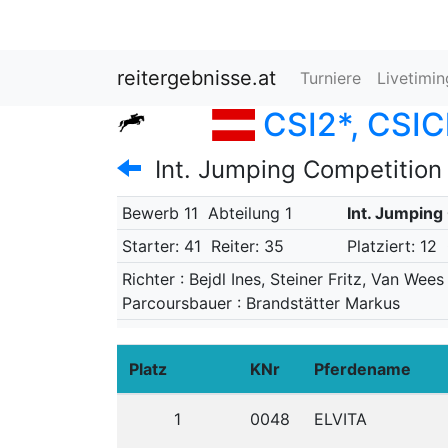
reitergebnisse.at
Turniere
Livetimi
CSI2*, CSIC
Int. Jumping Competition
Bewerb 11
Abteilung 1
Int. Jumping
Starter: 41
Reiter: 35
Platziert: 12
Richter : Bejdl Ines, Steiner Fritz, Van Wee
Parcoursbauer : Brandstätter Markus
Platz
KNr
Pferdename
1
0048
ELVITA