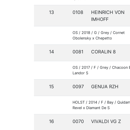
13
0108
HEINRICH VON
IMHOFF
OS / 2018 / G / Grey / Cornet
Obolensky x Chepetto
14
0081
CORALIN 8
OS / 2017 / F / Grey / Chacoon 
Landor S
15
0097
GENUA RZH
HOLST / 2014 / F / Bay / Quida
Revel x Diamant De S
16
0070
VIVALDI VG Z