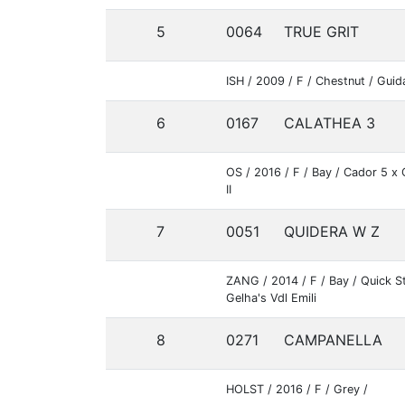
5
0064
TRUE GRIT
ISH / 2009 / F / Chestnut / Gui
6
0167
CALATHEA 3
OS / 2016 / F / Bay / Cador 5 x 
II
7
0051
QUIDERA W Z
ZANG / 2014 / F / Bay / Quick S
Gelha's Vdl Emili
8
0271
CAMPANELLA
HOLST / 2016 / F / Grey /