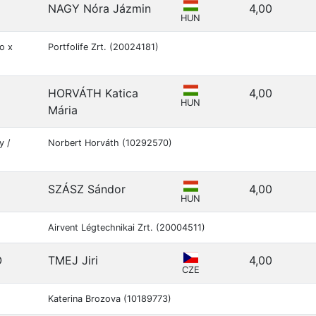
NAGY Nóra Jázmin
4,00
HUN
o x
Portfolife Zrt. (20024181)
HORVÁTH Katica
4,00
HUN
Mária
y /
Norbert Horváth (10292570)
SZÁSZ Sándor
4,00
HUN
Airvent Légtechnikai Zrt. (20004511)
O
TMEJ Jiri
4,00
CZE
Katerina Brozova (10189773)