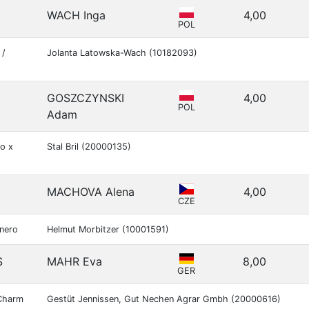
WACH Inga
4,00
POL
 /
Jolanta Latowska-Wach (10182093)
GOSZCZYNSKI
4,00
POL
Adam
o x
Stal Bril (20000135)
MACHOVA Alena
4,00
CZE
anero
Helmut Morbitzer (10001591)
S
MAHR Eva
8,00
GER
 Charm
Gestüt Jennissen, Gut Nechen Agrar Gmbh (20000616)