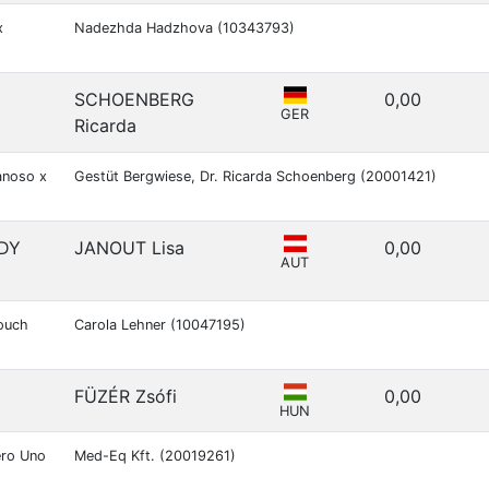
x
Nadezhda Hadzhova (10343793)
SCHOENBERG
0,00
GER
Ricarda
anoso x
Gestüt Bergwiese, Dr. Ricarda Schoenberg (20001421)
DY
JANOUT Lisa
0,00
AUT
Touch
Carola Lehner (10047195)
FÜZÉR Zsófi
0,00
HUN
ero Uno
Med-Eq Kft. (20019261)