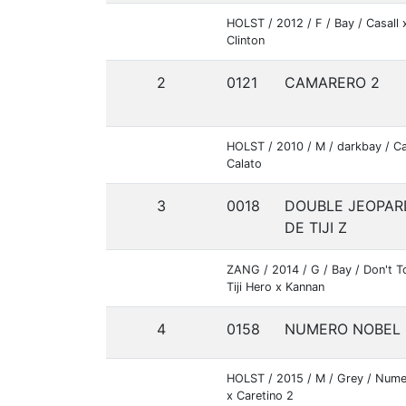
HOLST / 2012 / F / Bay / Casall 
Clinton
2
0121
CAMARERO 2
HOLST / 2010 / M / darkbay / C
Calato
3
0018
DOUBLE JEOPAR
DE TIJI Z
ZANG / 2014 / G / Bay / Don't 
Tiji Hero x Kannan
4
0158
NUMERO NOBEL
HOLST / 2015 / M / Grey / Num
x Caretino 2