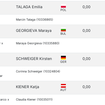
TALAGA Emilia
0,00
POL
Marcin Talaga (10336865)
GEORGIEVA Maraya
0,00
BUL
y x
Maraya Georgieva (10335880)
SCHWEIGER Kirsten
0,00
GER
Corinna Schweiger (10324804)
ar
KIENER Katja
0,00
AUT
darco x
Claudia Kiener (10035011)