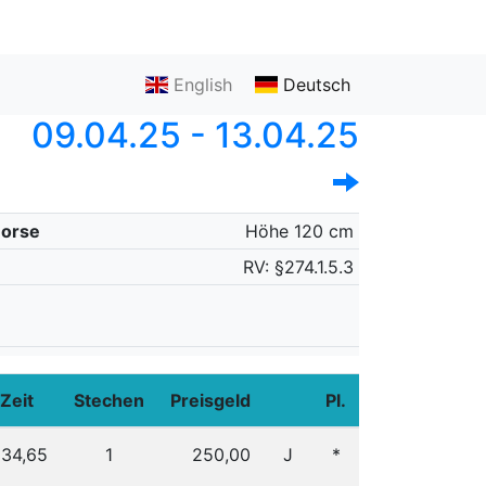
English
Deutsch
09.04.25 - 13.04.25
Horse
Höhe 120 cm
RV: §274.1.5.3
Zeit
Stechen
Preisgeld
Pl.
34,65
1
250,00
J
*