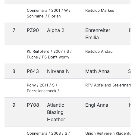
Connemara / 2001 / W /
Reitclub Markus
Schimmel / Florian
7
PZ90
Alpha 2
Ehrenreiter
B
Emilia
Kl. Reitpferd / 2007 / S /
Reitclub Andau
Fuchs / FS Don't worry
8
P643
Nirvana N
Math Anna
St
Pony / 2011 / S /
RFV Apfelland Steiermark
Porzellanscheck /
9
PY08
Atlantic
Engl Anna
K
Blazing
Heather
Connemara / 2008 / S /
Union Reitverein Klagenfurt