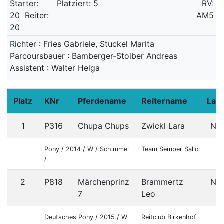
Starter:
Platziert: 5
RV:
20
Reiter:
AM5
20
Richter : Fries Gabriele, Stuckel Marita
Parcoursbauer : Bamberger-Stoiber Andreas
Assistent : Walter Helga
Platz
KNr
Pferdename
Reitername
Lan
1
P316
Chupa Chups
Zwickl Lara
NÖ
Pony / 2014 / W / Schimmel
Team Semper Salio
/
2
P818
Märchenprinz
Brammertz
NÖ
7
Leo
Deutsches Pony / 2015 / W
Reitclub Birkenhof