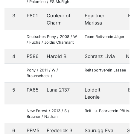
/ Palomino / FS Mr.Right
3
P801
Couleur of
Egartner
K
Charm
Marissa
Deutsches Pony / 2008 / W
Team Reitverein Jäger
/ Fuchs / Joldis Charmant
4
P586
Harold B
Schranz Livia
NÖ
Pony / 2011 / W /
Reitsportverein Lassee
Braunscheck /
5
PA65
Luna 2137
Loidolt
B
Leonie
New Forest / 2013 / S /
Reit- u. Fahrverein Pöttsch
Brauner / Nathan
6
PFM5
Frederick 3
Saurugg Eva
St