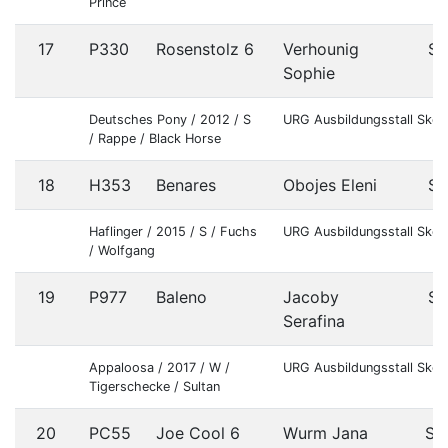
Prince
17
P330
Rosenstolz 6
Verhounig
S
Sophie
Deutsches Pony / 2012 / S
URG Ausbildungsstall Sker
/ Rappe / Black Horse
18
H353
Benares
Obojes Eleni
S
Haflinger / 2015 / S / Fuchs
URG Ausbildungsstall Sker
/ Wolfgang
19
P977
Baleno
Jacoby
S
Serafina
Appaloosa / 2017 / W /
URG Ausbildungsstall Sker
Tigerschecke / Sultan
20
PC55
Joe Cool 6
Wurm Jana
St