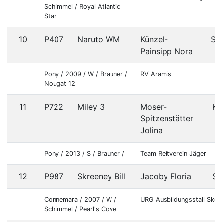
Schimmel / Royal Atlantic
Star
10
P407
Naruto WM
Künzel-
St
Painsipp Nora
Pony / 2009 / W / Brauner /
RV Aramis
Nougat 12
11
P722
Miley 3
Moser-
K
Spitzenstätter
Jolina
Pony / 2013 / S / Brauner /
Team Reitverein Jäger
12
P987
Skreeney Bill
Jacoby Floria
S
Connemara / 2007 / W /
URG Ausbildungsstall Sker
Schimmel / Pearl's Cove