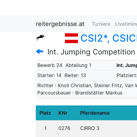
reitergebnisse.at
Turniere
Livetimi
CSI2*, CSIC
Int. Jumping Competition 
Bewerb 24
Abteilung 1
Int. Jum
Starter: 14
Reiter: 13
Platzier
Richter : Knoll Christian, Steiner Fritz, Va
Parcoursbauer : Brandstätter Markus
Platz
KNr
Pferdename
1
0276
CIRRO 3