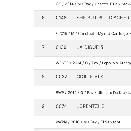
OS / 2014 / M / Bay / Chacco-Blue x Stakk
6
0148
SHE BUT BUT D'ACHER
/ 2016 / M / Chestnut / Mylord Carthago 
7
0139
LA DIGUE 5
WESTF / 2014 / G / Bay / Lapollo x Arpeg
8
0037
ODILLE VLS
BWP / 2014 / G / Bay / Ultimate De Kreisk
9
0074
LORENTZH2
KWPN / 2016 / M / Bay / El Salvador