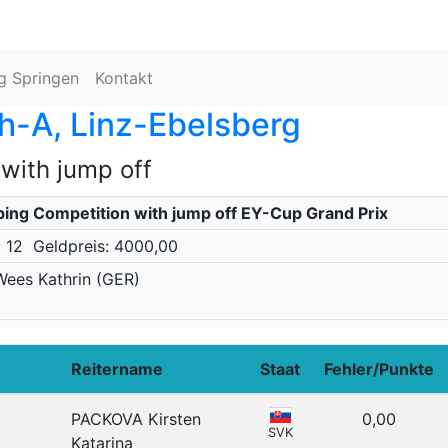
ng Springen
Kontakt
h-A, Linz-Ebelsberg
with jump off
ping Competition with jump off EY-Cup Grand Prix
t: 12
Geldpreis: 4000,00
n Wees Kathrin (GER)
Reitername
Staat
Fehler/Punkte
PACKOVA Kirsten
0,00
SVK
Katarina