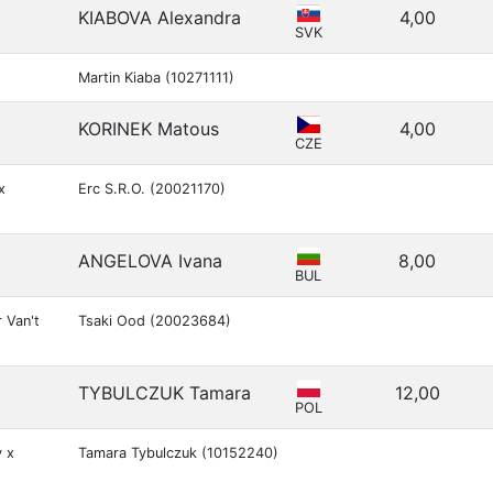
KIABOVA Alexandra
4,00
SVK
Martin Kiaba (10271111)
KORINEK Matous
4,00
CZE
x
Erc S.R.O. (20021170)
ANGELOVA Ivana
8,00
BUL
 Van't
Tsaki Ood (20023684)
TYBULCZUK Tamara
12,00
POL
y x
Tamara Tybulczuk (10152240)