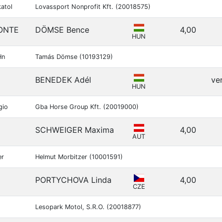
atol
Lovassport Nonprofit Kft. (20018575)
ONTE
DÖMSE Bence
4,00
HUN
Hn
Tamás Dömse (10193129)
BENEDEK Adél
ve
HUN
gio
Gba Horse Group Kft. (20019000)
SCHWEIGER Maxima
4,00
AUT
er
Helmut Morbitzer (10001591)
PORTYCHOVA Linda
4,00
CZE
Lesopark Motol, S.R.O. (20018877)