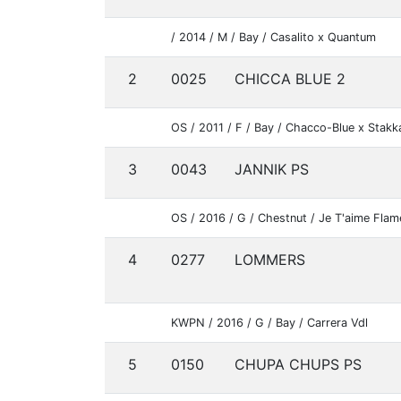
/ 2014 / M / Bay / Casalito x Quantum
2
0025
CHICCA BLUE 2
OS / 2011 / F / Bay / Chacco-Blue x Stakk
3
0043
JANNIK PS
OS / 2016 / G / Chestnut / Je T'aime Fla
4
0277
LOMMERS
KWPN / 2016 / G / Bay / Carrera Vdl
5
0150
CHUPA CHUPS PS