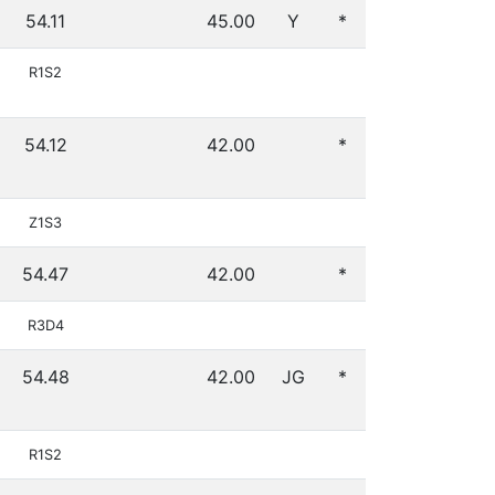
54.11
45.00
Y
*
R1S2
54.12
42.00
*
Z1S3
54.47
42.00
*
R3D4
54.48
42.00
JG
*
R1S2