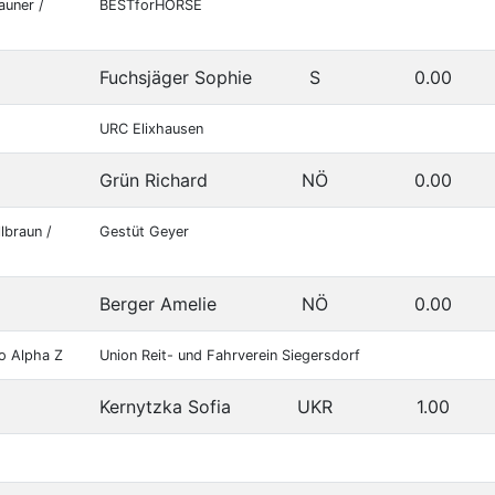
auner /
BESTforHORSE
Fuchsjäger Sophie
S
0.00
URC Elixhausen
Grün Richard
NÖ
0.00
lbraun /
Gestüt Geyer
Berger Amelie
NÖ
0.00
to Alpha Z
Union Reit- und Fahrverein Siegersdorf
Kernytzka Sofia
UKR
1.00