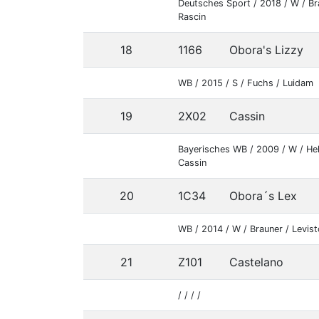
Deutsches Sport / 2018 / W / Br
Rascin
18
1166
Obora's Lizzy
WB / 2015 / S / Fuchs / Luidam
19
2X02
Cassin
Bayerisches WB / 2009 / W / Hel
Cassin
20
1C34
Obora´s Lex
WB / 2014 / W / Brauner / Levis
21
Z101
Castelano
/ / / /