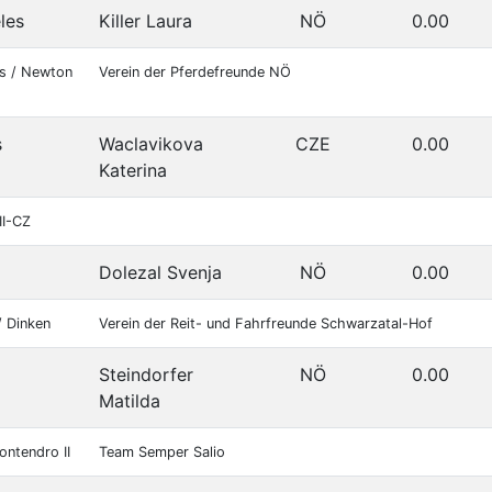
les
Killer Laura
NÖ
0.00
hs / Newton
Verein der Pferdefreunde NÖ
s
Waclavikova
CZE
0.00
Katerina
II-CZ
Dolezal Svenja
NÖ
0.00
/ Dinken
Verein der Reit- und Fahrfreunde Schwarzatal-Hof
Steindorfer
NÖ
0.00
Matilda
ontendro II
Team Semper Salio