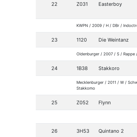
22
Z031
Easterboy
KWPN / 2009 / H / DBr / Indoctr
23
1120
Die Weintanz
Oldenburger / 2007 / S / Rappe 
24
1B38
Stakkoro
Mecklenburger / 2011 / W / Sch
Stakkomo
25
Z052
Flynn
26
3H53
Quintano 2