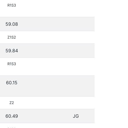
R1S3
59.08
Z1S2
59.84
R1S3
60.15
Z2
60.49
JG