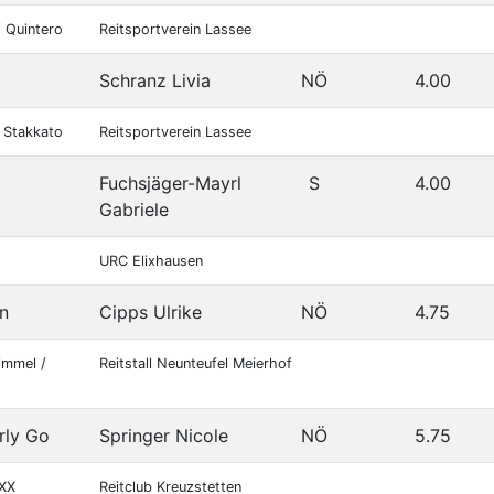
/ Quintero
Reitsportverein Lassee
Schranz Livia
NÖ
4.00
/ Stakkato
Reitsportverein Lassee
Fuchsjäger-Mayrl
S
4.00
Gabriele
URC Elixhausen
en
Cipps Ulrike
NÖ
4.75
immel /
Reitstall Neunteufel Meierhof
rly Go
Springer Nicole
NÖ
5.75
 XX
Reitclub Kreuzstetten