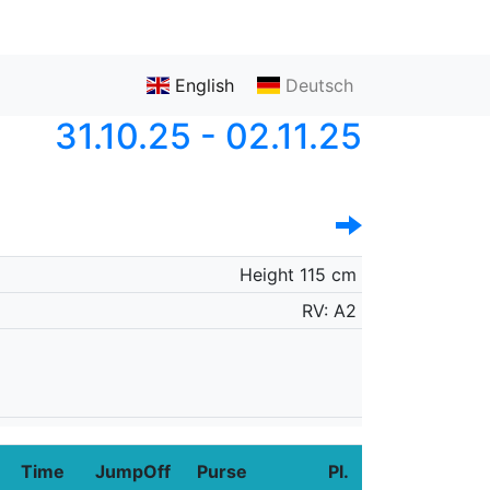
English
Deutsch
31.10.25 - 02.11.25
Height 115 cm
RV: A2
Time
JumpOff
Purse
Pl.