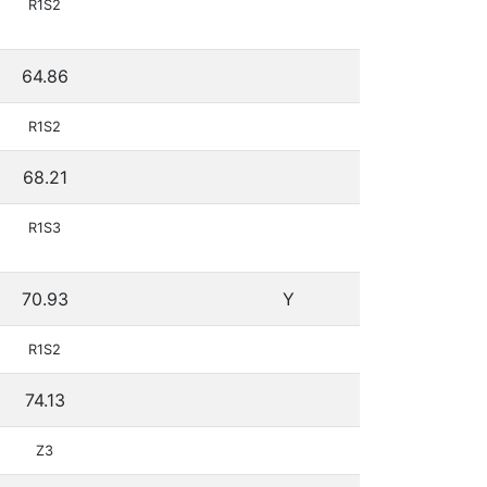
R1S2
64.86
R1S2
68.21
R1S3
70.93
Y
R1S2
74.13
Z3