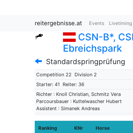
reitergebnisse.at
Events
Livetimin
CSN-B*, CSN
Ebreichspark
Standardspringprüfung
Competition 22
Division 2
Starter: 41
Reiter: 36
Richter : Knoll Christian, Schmitz Vera
Parcoursbauer : Kuttelwascher Hubert
Assistent : Simanek Andreas
Ranking
KNr
Horse