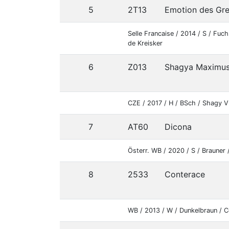
5
2T13
Emotion des Gre
Selle Francaise / 2014 / S / Fuc
de Kreisker
6
Z013
Shagya Maximu
CZE / 2017 / H / BSch / Shagy V
7
AT60
Dicona
Österr. WB / 2020 / S / Brauner 
8
2533
Conterace
WB / 2013 / W / Dunkelbraun / C