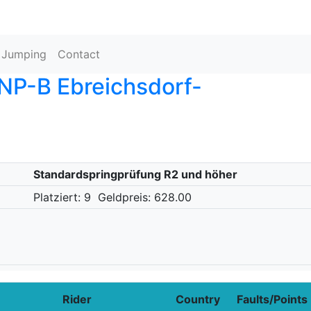
g Jumping
Contact
P-B Ebreichsdorf-
Standardspringprüfung R2 und höher
Platziert: 9
Geldpreis: 628.00
Rider
Country
Faults/Points