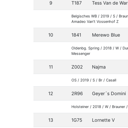
9
T187
Tess Van de War
Belgisches WB / 2019 / S / Braun
Amadeo Van't Vossenhof Z
10
1841
Merewo Blue
Oldenbg. Spring / 2018 / W / Du
Messenger
11
Z002
Najma
OS / 2019 / S / Br / Casall
12
2R96
Geyer´s Domini
Holsteiner / 2018 / W / Brauner 
13
1G75
Lornette V