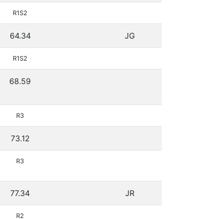
R1S2
64.34
JG
R1S2
68.59
R3
73.12
R3
77.34
JR
R2