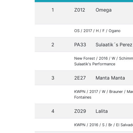
1
Z012
Omega
OS / 2017 / H / F / Ogano
2
PA33
Sulaatik´s Perez
New Forest / 2016 / W / Schimm
Sulaatik's Performance
3
2E27
Manta Manta
KWPN / 2017 / W / Brauner / Ma
Fontaines
4
Z029
Lalita
KWPN / 2016 / S / Br / El Salvad