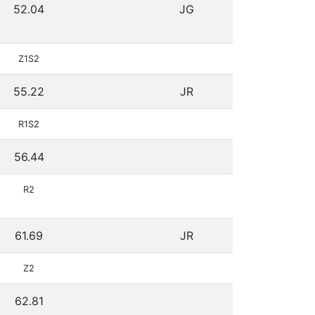
52.04
JG
Z1S2
55.22
JR
R1S2
56.44
R2
61.69
JR
Z2
62.81