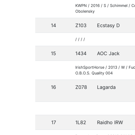
KWPN / 2016 / S / Schimmel / C
Obolensky
14
Z103
Ecstasy D
/ / / /
15
1434
AOC Jack
IrishSportHorse / 2013 / W / Fu
O.B.O.S. Quality 004
16
Z078
Lagarda
17
1L82
Raidho IRW