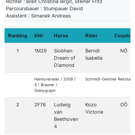
Richter : Breit Christina Birgit, Steiner Fritz
Parcoursbauer : Stumpauer David
Assistent : Simanek Andreas
Ranking
KNr
Horse
Rider
Country
1
1M29
Siobhan
Berndl
NÖ
Dream of
Isabella
Diamond
Hannoveraner / 2009 /
Schmidt-Gentner Reitstall
S / Brauner /
Stenograph
2
2F76
Ludwig
Kozo
OÖ
van
Victoria
Beethoven
4