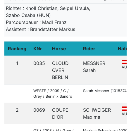
Richter : Knoll Christian, Seipel Ursula,
Szabo Csaba (HUN)
Parcoursbauer : Madl Franz
Assistent : Brandstätter Markus
Ranking
KNr
Horse
Rider
Natio
1
0035
CLOUD
MESSNER
AUT
OVER
Sarah
BERLIN
WESTF / 2009 / G /
Sarah Messner (10183744)
Grey / Berlin x Sandro
2
0069
COUPE
SCHWEIGER
AUT
D'OR
Maxima
OS / 2008 / M / Grey /
Maxima Schweiger (10203