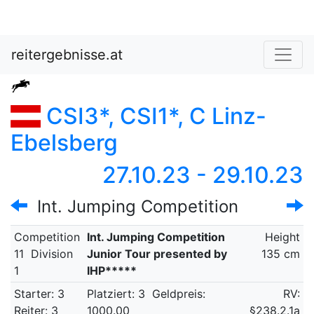
reitergebnisse.at
CSI3*, CSI1*, C Linz-
Ebelsberg
27.10.23 - 29.10.23
Int. Jumping Competition
Competition
Int. Jumping Competition
Height
11
Division
Junior Tour presented by
135 cm
1
IHP*****
Starter: 3
Platziert: 3
Geldpreis:
RV:
Reiter: 3
1000.00
§238.2.1a