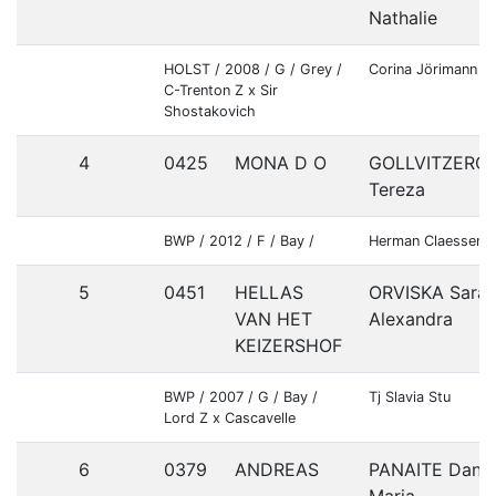
Nathalie
HOLST / 2008 / G / Grey /
Corina Jörimann (
C-Trenton Z x Sir
Shostakovich
4
0425
MONA D O
GOLLVITZERO
Tereza
BWP / 2012 / F / Bay /
Herman Claessens
5
0451
HELLAS
ORVISKA Sara
VAN HET
Alexandra
KEIZERSHOF
BWP / 2007 / G / Bay /
Tj Slavia Stu
Lord Z x Cascavelle
6
0379
ANDREAS
PANAITE Dana