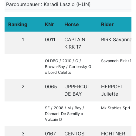
Parcoursbauer : Karadi Laszlo (HUN)
Ranking
KNr
Horse
Rider
1
0011
CAPTAIN
BIRK Savannah
KIRK 17
OLDBG / 2010 / G /
Savannah Birk (10
Brown-Bay / Corlensky G
x Lord Caletto
2
0065
UPPERCUT
HERPOEL
DE BAY
Juliette
SF / 2008 / M / Bay /
Mk Stables Sprl
Diamant De Semilly x
Vulcain D
3
0167
CENTOS
FICHTNER