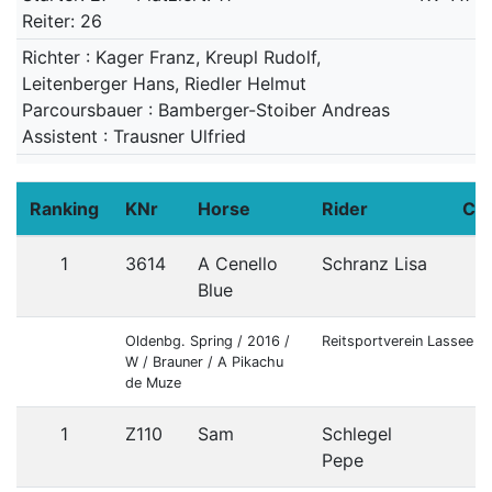
Reiter: 26
Richter : Kager Franz, Kreupl Rudolf,
Leitenberger Hans, Riedler Helmut
Parcoursbauer : Bamberger-Stoiber Andreas
Assistent : Trausner Ulfried
Ranking
KNr
Horse
Rider
Co
1
3614
A Cenello
Schranz Lisa
Blue
Oldenbg. Spring / 2016 /
Reitsportverein Lassee
W / Brauner / A Pikachu
de Muze
1
Z110
Sam
Schlegel
G
Pepe