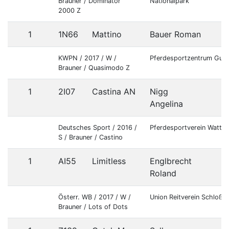
Brauner / Dominator
Nationalpark
2000 Z
1
1N66
Mattino
Bauer Roman
KWPN / 2017 / W /
Pferdesportzentrum Gut 
Brauner / Quasimodo Z
1
2I07
Castina AN
Nigg
Angelina
Deutsches Sport / 2016 /
Pferdesportverein Watte
S / Brauner / Castino
1
AI55
Limitless
Englbrecht
Roland
Österr. WB / 2017 / W /
Union Reitverein Schloß
Brauner / Lots of Dots