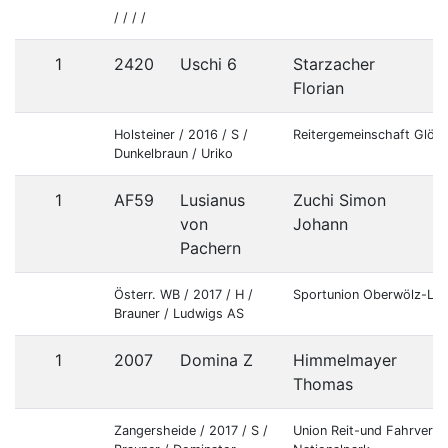
/ / / /
1
2420
Uschi 6
Starzacher
Florian
Holsteiner / 2016 / S /
Reitergemeinschaft Glödn
Dunkelbraun / Uriko
1
AF59
Lusianus
Zuchi Simon
von
Johann
Pachern
Österr. WB / 2017 / H /
Sportunion Oberwölz-Lac
Brauner / Ludwigs AS
1
2007
Domina Z
Himmelmayer
Thomas
Zangersheide / 2017 / S /
Union Reit-und Fahrverb