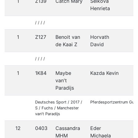
1
Z139
Catch Mary
Selkova
S
Henrieta
/ / / /
1
Z127
Benoit van
Horvath
S
de Kaai Z
David
/ / / /
1
1K84
Maybe
Kazda Kevin
van't
Paradijs
Deutsches Sport / 2017 /
Pferdesportzentrum Gut 
S / Fuchs / Manchester
van't Paradijs
12
0403
Cassandra
Eder
MHM
Michaela