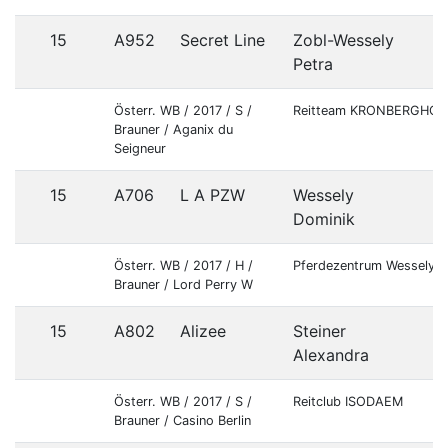
15
A952
Secret Line
Zobl-Wessely
Petra
Österr. WB / 2017 / S /
Reitteam KRONBERGHOF
Brauner / Aganix du
Seigneur
15
A706
L A PZW
Wessely
Dominik
Österr. WB / 2017 / H /
Pferdezentrum Wessely
Brauner / Lord Perry W
15
A802
Alizee
Steiner
Alexandra
Österr. WB / 2017 / S /
Reitclub ISODAEM
Brauner / Casino Berlin