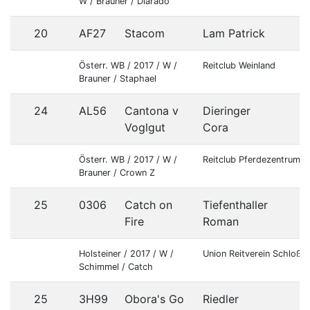
W / Brauner / Diarado
20
AF27
Stacom
Lam Patrick
Österr. WB / 2017 / W /
Reitclub Weinland
Brauner / Staphael
24
AL56
Cantona v
Dieringer
Voglgut
Cora
Österr. WB / 2017 / W /
Reitclub Pferdezentrum S
Brauner / Crown Z
25
0306
Catch on
Tiefenthaller
Fire
Roman
Holsteiner / 2017 / W /
Union Reitverein Schloß
Schimmel / Catch
25
3H99
Obora's Go
Riedler