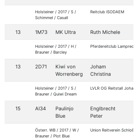
Holsteiner / 2017 / S /
Reitclub ISODAEM
Schimmel / Casall
13
1M73
MK Ultra
Ruth Michele
Holsteiner / 2017 / H /
Pferdereitclub Lamprech
Brauner / Barcley
13
2D71
Kiwi von
Joham
Worrenberg
Christina
Holsteiner / 2017 / S /
LVLR OG Reitstall Joham
Brauner / Quiwi Dream
15
AI34
Paulinjo
Englbrecht
Blue
Peter
Österr. WB / 2017 / W /
Union Reitverein Schloß
Brauner / Plot Blue