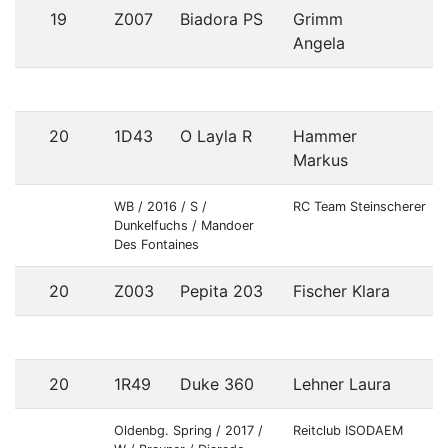
19
Z007
Biadora PS
Grimm
Angela
20
1D43
O Layla R
Hammer
Markus
WB / 2016 / S /
RC Team Steinscherer
Dunkelfuchs / Mandoer
Des Fontaines
20
Z003
Pepita 203
Fischer Klara
20
1R49
Duke 360
Lehner Laura
Oldenbg. Spring / 2017 /
Reitclub ISODAEM