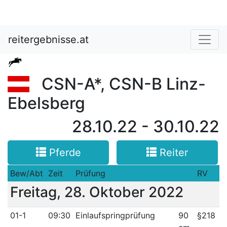
reitergebnisse.at
CSN-A*, CSN-B Linz-
Ebelsberg
28.10.22 - 30.10.22
Pferde
Reiter
Bew/Abt
Zeit
Prüfung
RV
Freitag, 28. Oktober 2022
01-1
09:30
Einlaufspringprüfung
90
§218