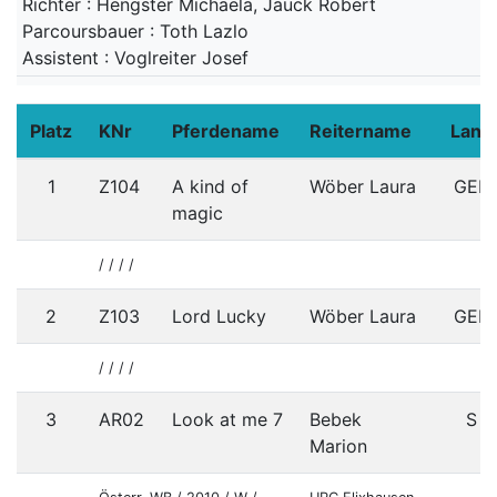
Richter : Hengster Michaela, Jauck Robert
Parcoursbauer : Toth Lazlo
Assistent : Voglreiter Josef
Platz
KNr
Pferdename
Reitername
Land
1
Z104
A kind of
Wöber Laura
GER
magic
/ / / /
2
Z103
Lord Lucky
Wöber Laura
GER
/ / / /
3
AR02
Look at me 7
Bebek
S
Marion