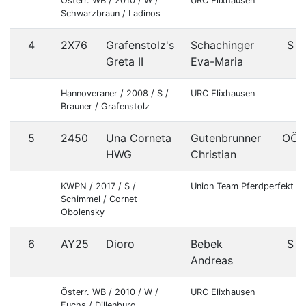
Österr. WB / 2010 / W /
URC Elixhausen
Schwarzbraun / Ladinos
4
2X76
Grafenstolz's
Schachinger
S
Greta II
Eva-Maria
Hannoveraner / 2008 / S /
URC Elixhausen
Brauner / Grafenstolz
5
2450
Una Corneta
Gutenbrunner
OÖ
HWG
Christian
KWPN / 2017 / S /
Union Team Pferdperfekt
Schimmel / Cornet
Obolensky
6
AY25
Dioro
Bebek
S
Andreas
Österr. WB / 2010 / W /
URC Elixhausen
Fuchs / Dillenburg