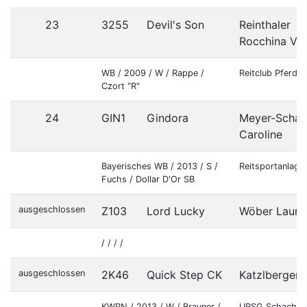
23
3255
Devil's Son
Reinthaler
Rocchina Ve
WB / 2009 / W / Rappe /
Reitclub Pferde
Czort "R"
24
GIN1
Gindora
Meyer-Schaa
Caroline
Bayerisches WB / 2013 / S /
Reitsportanlage
Fuchs / Dollar D'Or SB
ausgeschlossen
Z103
Lord Lucky
Wöber Laura
/ / / /
ausgeschlossen
2K46
Quick Step CK
Katzlberger
KWPN / 2013 / W / Brauner /
URSG Schachlh