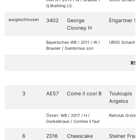
Q.Breitling LS
ausgeschlossen
3402
George
Ehgartner Sa
Clooney H
Bayerisches WB / 2011 / W /
URSG Schachlh
Brauner / Gambrinus son
RS4
3
AE57
Come il cool B
Touloupis
Angelos
Österr. WB / 2017 / H /
Reitclub Grünbr
Dunkelbraun / Comme il faut
6
Z016
Cheescake
Steiner Fran