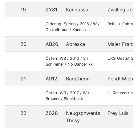
19
2Y81
Kannosso
Zwilling Jose
Oldenbg. Spring / 2016 / W /
Reit- u. Fahrve
Dunkelbraun / Kannan
20
AB26
Abreska
Maier Franz
Österr. WB / 2013 / S /
URG Gestüt Sch
Schimmel / No Dancer xx
21
A912
Baratheon
Pendl Michae
Österr. WB / 2017 / W /
U. Reitzentrum 
Brauner / Blockbuster
22
Z028
Neugschwents
Frey Luis
Thesy