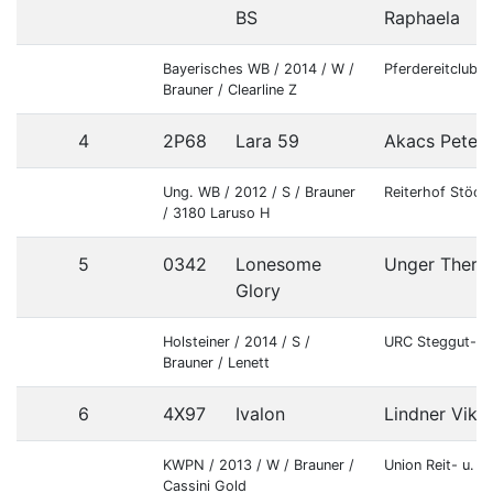
BS
Raphaela
Bayerisches WB / 2014 / W /
Pferdereitclub 
Brauner / Clearline Z
4
2P68
Lara 59
Akacs Peter
Ung. WB / 2012 / S / Brauner
Reiterhof Stöckl
/ 3180 Laruso H
5
0342
Lonesome
Unger There
Glory
Holsteiner / 2014 / S /
URC Steggut-S
Brauner / Lenett
6
4X97
Ivalon
Lindner Vikto
KWPN / 2013 / W / Brauner /
Union Reit- u. F
Cassini Gold