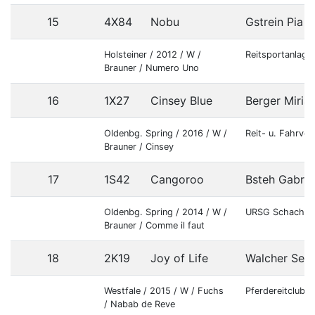
15
4X84
Nobu
Gstrein Pia
Holsteiner / 2012 / W /
Reitsportanlage
Brauner / Numero Uno
16
1X27
Cinsey Blue
Berger Miria
Oldenbg. Spring / 2016 / W /
Reit- u. Fahrve
Brauner / Cinsey
17
1S42
Cangoroo
Bsteh Gabrie
Oldenbg. Spring / 2014 / W /
URSG Schachlh
Brauner / Comme il faut
18
2K19
Joy of Life
Walcher Seli
Westfale / 2015 / W / Fuchs
Pferdereitclub 
/ Nabab de Reve