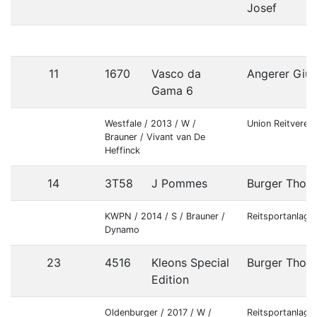
Josef
11
1670
Vasco da
Angerer Giul
Gama 6
Westfale / 2013 / W /
Union Reitverei
Brauner / Vivant van De
Heffinck
14
3T58
J Pommes
Burger Thom
KWPN / 2014 / S / Brauner /
Reitsportanlage
Dynamo
23
4516
Kleons Special
Burger Thom
Edition
Oldenburger / 2017 / W /
Reitsportanlage