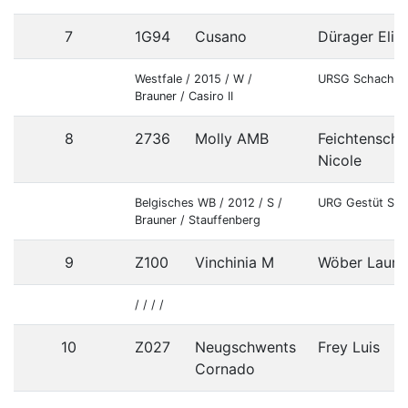
7
1G94
Cusano
Dürager Elis
Westfale / 2015 / W /
URSG Schachlh
Brauner / Casiro II
8
2736
Molly AMB
Feichtenschl
Nicole
Belgisches WB / 2012 / S /
URG Gestüt Sch
Brauner / Stauffenberg
9
Z100
Vinchinia M
Wöber Laura
/ / / /
10
Z027
Neugschwents
Frey Luis
Cornado