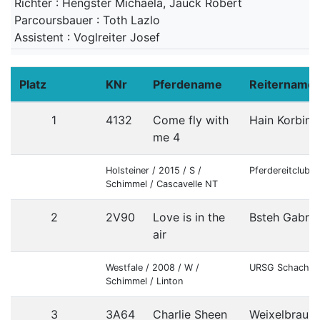
Richter : Hengster Michaela, Jauck Robert
Parcoursbauer : Toth Lazlo
Assistent : Voglreiter Josef
Platz
KNr
Pferdename
Reitername
1
4132
Come fly with
Hain Korbini
me 4
Holsteiner / 2015 / S /
Pferdereitclub 
Schimmel / Cascavelle NT
2
2V90
Love is in the
Bsteh Gabrie
air
Westfale / 2008 / W /
URSG Schachlh
Schimmel / Linton
3
3A64
Charlie Sheen
Weixelbraun