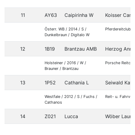
11
AY63
Caipirinha W
Koisser Cari
Österr. WB / 2014 / S /
Pferdereitclub 
Dunkelbraun / Digitalo W
12
1B19
Brantzau AMB
Herzog Anna
Holsteiner / 2016 / W /
Porsche Reitclu
Brauner / Brantzau
13
1P52
Cathania L
Seiwald Kath
Westfale / 2012 / S / Fuchs /
Reit- u. Fahrve
Cathanos
14
Z021
Lucca
Wöber Laura