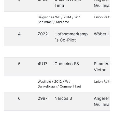
Time
Giuliana
Belgisches WB / 2014 / W /
Union Reitve
Schimmel / Andiamo
4
Z022
Hofsommerkamp
Wöber Lau
´s Co-Pilot
5
4U17
Choccino FS
Simmerer
Victor
Westfale / 2012 / W /
Union Reitver
Dunkelbraun / Comme il faut
6
2997
Narcos 3
Angerer
Giuliana