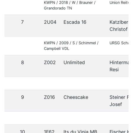
KWPN / 2018 / W / Brauner /
Union Reitve
Grandorado TN
7
2U04
Escada 16
Katzlberg
Christof
KWPN / 2009 / S / Schimmel /
URSG Schac
Campbell VDL
8
Z002
Unlimited
Hintermay
Resi
9
Z016
Cheescake
Steiner Fr
Josef
10
1F62
Its du Vinia MB
Fischer Ka