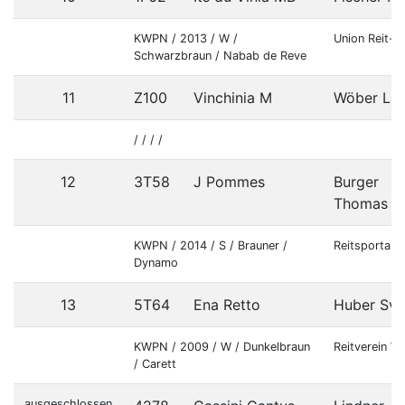
KWPN / 2013 / W /
Union Reit- 
Schwarzbraun / Nabab de Reve
11
Z100
Vinchinia M
Wöber Lau
/ / / /
12
3T58
J Pommes
Burger
Thomas
KWPN / 2014 / S / Brauner /
Reitsportanl
Dynamo
13
5T64
Ena Retto
Huber Sv
KWPN / 2009 / W / Dunkelbraun
Reitverein W
/ Carett
ausgeschlossen