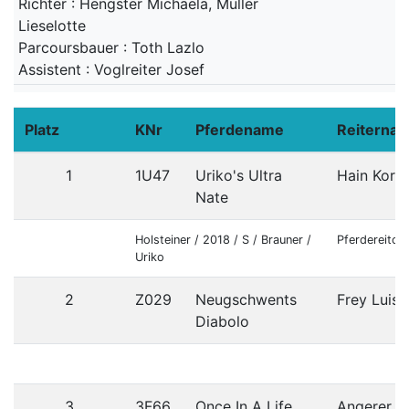
Richter : Hengster Michaela, Müller
Lieselotte
Parcoursbauer : Toth Lazlo
Assistent : Voglreiter Josef
Platz
KNr
Pferdename
Reiterna
1
1U47
Uriko's Ultra
Hain Korbi
Nate
Holsteiner / 2018 / S / Brauner /
Pferdereitcl
Uriko
2
Z029
Neugschwents
Frey Luis
Diabolo
3
3F66
Once In A Life
Angerer