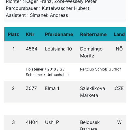
Richter : Kager Franz, Zobl-Wessely Peter
Parcoursbauer : Kuttelwascher Hubert
Assistent : Simanek Andreas
Platz
KNr
Pferdename
Reitername
Land
1
4564
Louisiana 10
Domaingo
NÖ
Moritz
Holsteiner / 2018 / S /
Reitclub Schloß Gurhof
Schimmel / Untouchable
2
Z077
Elma 1
Szieklikova
CZE
Marketa
3
4H04
Ushi P
Belousek
W
Barbara