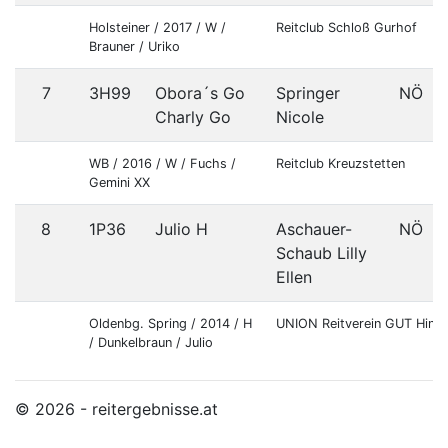
Holsteiner / 2017 / W /
Reitclub Schloß Gurhof
Brauner / Uriko
7
3H99
Obora´s Go
Springer
NÖ
Charly Go
Nicole
WB / 2016 / W / Fuchs /
Reitclub Kreuzstetten
Gemini XX
8
1P36
Julio H
Aschauer-
NÖ
Schaub Lilly
Ellen
Oldenbg. Spring / 2014 / H
UNION Reitverein GUT Hinte
/ Dunkelbraun / Julio
© 2026 - reitergebnisse.at