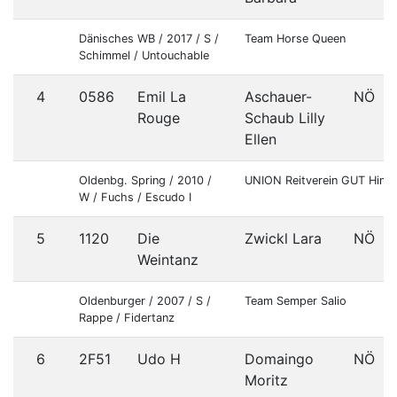
Dänisches WB / 2017 / S /
Team Horse Queen
Schimmel / Untouchable
4
0586
Emil La
Aschauer-
NÖ
Rouge
Schaub Lilly
Ellen
Oldenbg. Spring / 2010 /
UNION Reitverein GUT Hinte
W / Fuchs / Escudo I
5
1120
Die
Zwickl Lara
NÖ
Weintanz
Oldenburger / 2007 / S /
Team Semper Salio
Rappe / Fidertanz
6
2F51
Udo H
Domaingo
NÖ
Moritz