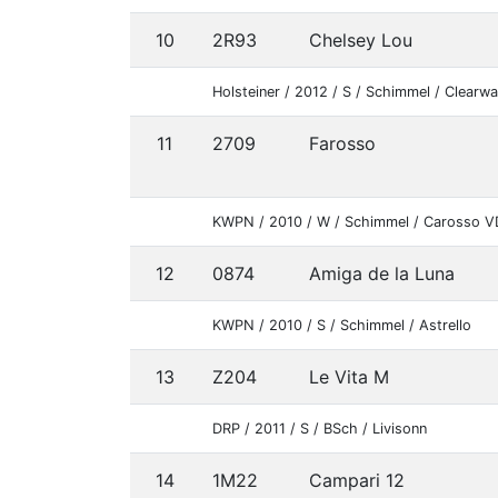
10
2R93
Chelsey Lou
Holsteiner / 2012 / S / Schimmel / Clearw
11
2709
Farosso
KWPN / 2010 / W / Schimmel / Carosso V
12
0874
Amiga de la Luna
KWPN / 2010 / S / Schimmel / Astrello
13
Z204
Le Vita M
DRP / 2011 / S / BSch / Livisonn
14
1M22
Campari 12