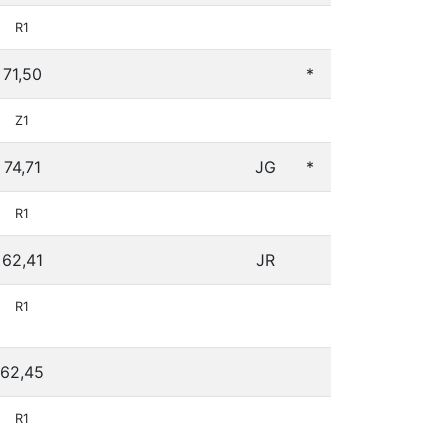
R1
71,50
*
Z1
74,71
JG
*
R1
62,41
JR
R1
62,45
R1