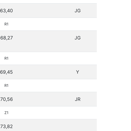
63,40
JG
R1
68,27
JG
R1
69,45
Y
R1
70,56
JR
Z1
73,82