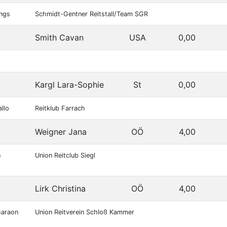
ungs
Schmidt-Gentner Reitstall/Team SGR
Smith Cavan
USA
0,00
Kargl Lara-Sophie
St
0,00
allo
Reitklub Farrach
Weigner Jana
OÖ
4,00
n
Union Reitclub Siegl
Lirk Christina
OÖ
4,00
haraon
Union Reitverein Schloß Kammer