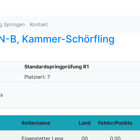
ng Springen
Kontakt
-B, Kammer-Schörfling
Standardspringprüfung R1
Platziert: 7
as
Reitername
Land
Fehler/Punkte
Eigenstetter Lena
00
0,00