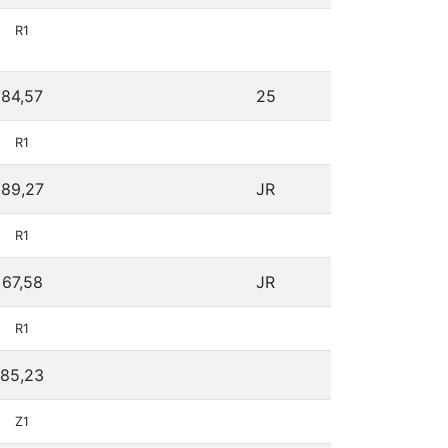
R1
84,57
25
R1
89,27
JR
R1
67,58
JR
R1
85,23
Z1