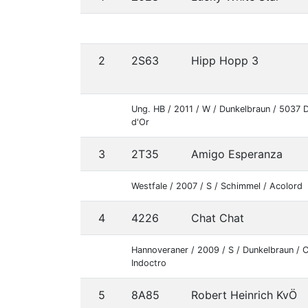
2
2S63
Hipp Hopp 3
Ung. HB / 2011 / W / Dunkelbraun / 5037 
d'Or
3
2T35
Amigo Esperanza
Westfale / 2007 / S / Schimmel / Acolord
4
4226
Chat Chat
Hannoveraner / 2009 / S / Dunkelbraun / 
Indoctro
5
8A85
Robert Heinrich KvÖ