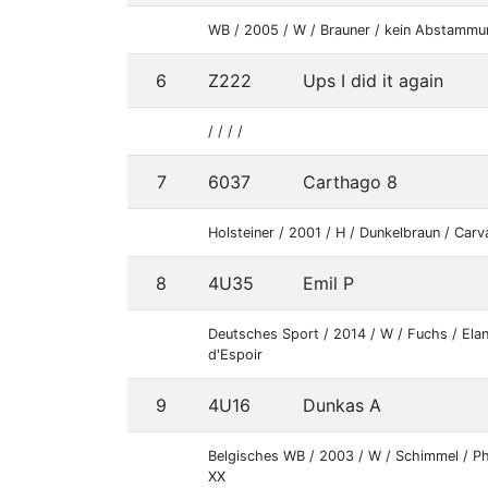
WB / 2005 / W / Brauner / kein Abstamm
6
Z222
Ups I did it again
/ / / /
7
6037
Carthago 8
Holsteiner / 2001 / H / Dunkelbraun / Carv
8
4U35
Emil P
Deutsches Sport / 2014 / W / Fuchs / Ela
d'Espoir
9
4U16
Dunkas A
Belgisches WB / 2003 / W / Schimmel / P
XX