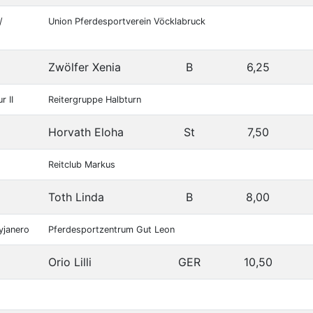
/
Union Pferdesportverein Vöcklabruck
Zwölfer Xenia
B
6,25
r II
Reitergruppe Halbturn
Horvath Eloha
St
7,50
Reitclub Markus
Toth Linda
B
8,00
yjanero
Pferdesportzentrum Gut Leon
Orio Lilli
GER
10,50