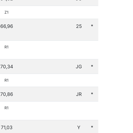
Z1
66,96
25
*
R1
70,34
JG
*
R1
70,86
JR
*
R1
71,03
Y
*