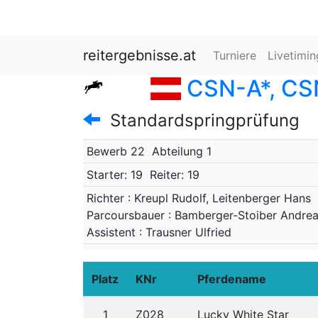
reitergebnisse.at
Turniere
Livetimi
CSN-A*, CSN
Standardspringprüfung
Bewerb 22
Abteilung 1
Starter: 19
Reiter: 19
Richter : Kreupl Rudolf, Leitenberger Hans
Parcoursbauer : Bamberger-Stoiber Andre
Assistent : Trausner Ulfried
Platz
KNr
Pferdename
1
Z028
Lucky White Star