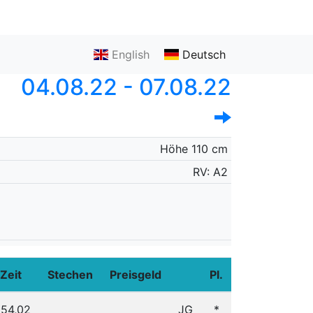
English
Deutsch
04.08.22 - 07.08.22
Höhe 110 cm
RV: A2
Zeit
Stechen
Preisgeld
Pl.
54,02
JG
*