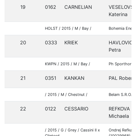
19
0162
CARNELIAN
VESELOVS
Katerina
HOLST / 2015 / M / Bay /
Bohemia Energ
20
0333
KRIEK
HAVLOVIC
Petra
KWPN / 2015 / M / Bay /
Ph Sporthorse
21
0351
KANKAN
PAL Robert
/ 2015 / M / Chestnut /
Belam S.R.O. 
22
0122
CESSARIO
REFKOVA
Michaela
/ 2015 / G / Grey / Cassini II x
Ondrej Refka (
Clintord
(10029968)