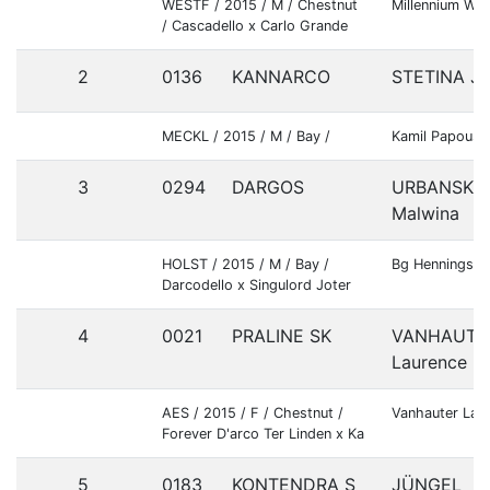
WESTF / 2015 / M / Chestnut
Millennium Wl
/ Cascadello x Carlo Grande
2
0136
KANNARCO
STETINA Ja
MECKL / 2015 / M / Bay /
Kamil Papouse
3
0294
DARGOS
URBANSKA
Malwina
HOLST / 2015 / M / Bay /
Bg Hennings &
Darcodello x Singulord Joter
4
0021
PRALINE SK
VANHAUTE
Laurence
AES / 2015 / F / Chestnut /
Vanhauter Lau
Forever D'arco Ter Linden x Ka
5
0183
KONTENDRA S
JÜNGEL