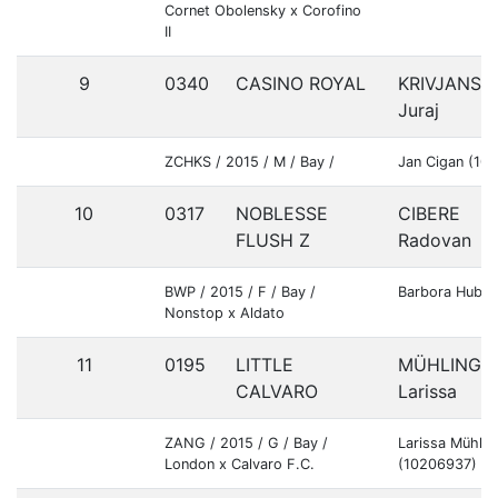
Cornet Obolensky x Corofino
II
9
0340
CASINO ROYAL
KRIVJANSK
Juraj
ZCHKS / 2015 / M / Bay /
Jan Cigan (10
10
0317
NOBLESSE
CIBERE
FLUSH Z
Radovan
BWP / 2015 / F / Bay /
Barbora Hubac
Nonstop x Aldato
11
0195
LITTLE
MÜHLING
CALVARO
Larissa
ZANG / 2015 / G / Bay /
Larissa Mühlin
London x Calvaro F.C.
(10206937)