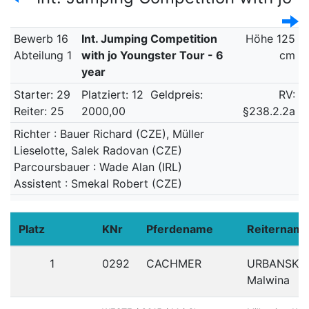
Bewerb 16
Int. Jumping Competition
Höhe 125
Abteilung 1
with jo Youngster Tour - 6
cm
year
Starter: 29
Platziert: 12
Geldpreis:
RV:
Reiter: 25
2000,00
§238.2.2a
Richter : Bauer Richard (CZE), Müller
Lieselotte, Salek Radovan (CZE)
Parcoursbauer : Wade Alan (IRL)
Assistent : Smekal Robert (CZE)
Platz
KNr
Pferdename
Reiternam
1
0292
CACHMER
URBANSKA
Malwina