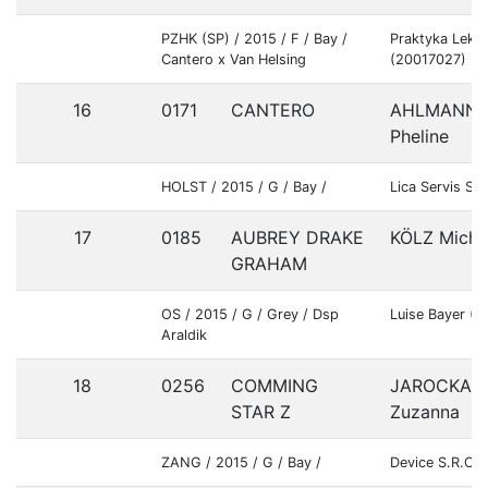
PZHK (SP) / 2015 / F / Bay /
Praktyka Lekar
Cantero x Van Helsing
(20017027)
16
0171
CANTERO
AHLMANN
Pheline
HOLST / 2015 / G / Bay /
Lica Servis S.
17
0185
AUBREY DRAKE
KÖLZ Micha
GRAHAM
OS / 2015 / G / Grey / Dsp
Luise Bayer (
Araldik
18
0256
COMMING
JAROCKA
STAR Z
Zuzanna
ZANG / 2015 / G / Bay /
Device S.R.O.