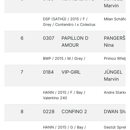
Marvin
DSP (SATHÜ) / 2015 / F /
Milan Schäfer 
Grey / Contendro I x Colestus
6
0307
PAPILLON D
PANGERŠIC
AMOUR
Nina
BWP / 2015 / M / Grey /
Primoz Rifelj 
7
0184
VIP-GIRL
JÜNGEL
Marvin
HANN / 2015 / F / Bay /
Andre Starke 
Valentino 240
8
0228
CONFINO 2
DWAN Shan
HANN / 2015 / G / Bay /
Gestüt Spreh