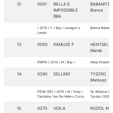
12
0001
BELLA E
BABANITZ
IMPOSSIBILE
Bianca
BBA
/ 2015 / F / Bay / Lavagon x
Bianca Babanit
Lando
13
0050
KAMUZE F
HENTSEL
Marek
KWPN / 2015 / M / Bay /
Hana Polednik
14
0290
SELLINO
TYSZKO
Mateusz
PZHK (SP) / 2015 / M / Grey /
Sk Widzow Go
Castelino Van De Helle x Corra
Tyszko (2000
15
0270
VOILA
KOZIOL Kla