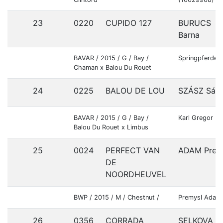
23
0220
CUPIDO 127
BURUCS
Barna
BAVAR / 2015 / G / Bay /
Springpferde 
Chaman x Balou Du Rouet
24
0225
BALOU DE LOU
SZÁSZ Sán
BAVAR / 2015 / G / Bay /
Karl Gregor R
Balou Du Rouet x Limbus
25
0024
PERFECT VAN
ADAM Prem
DE
NOORDHEUVEL
BWP / 2015 / M / Chestnut /
Premysl Adam
26
0356
CORRADA
SELKOVA