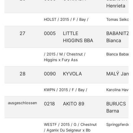
Henrieta
HOLST / 2015 / F / Bay /
Tomas Selko 
27
0005
LITTLE
BABANITZ
HIGGINS BBA
Bianca
/ 2015 / M / Chestnut /
Bianca Babanit
Higgins x Fury Ass
28
0090
KYVOLA
MALÝ Jan
KWPN / 2015 / F / Bay /
Karolina Havl
ausgeschlossen
0218
AKITO 89
BURUCS
Barna
WESTF / 2015 / G / Chestnut
Springpferde 
/ Aganix Du Seigneur x Bb