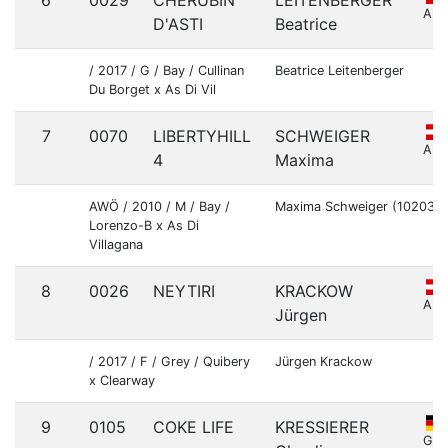
6
0029
CHERUBIN
LEITENBERGER
AU
D'ASTI
Beatrice
/ 2017 / G / Bay / Cullinan
Beatrice Leitenberger
Du Borget x As Di Vil
7
0070
LIBERTYHILL
SCHWEIGER
AU
4
Maxima
AWÖ / 2010 / M / Bay /
Maxima Schweiger (102038
Lorenzo-B x As Di
Villagana
8
0026
NEYTIRI
KRACKOW
AU
Jürgen
/ 2017 / F / Grey / Quibery
Jürgen Krackow
x Clearway
9
0105
COKE LIFE
KRESSIERER
GE