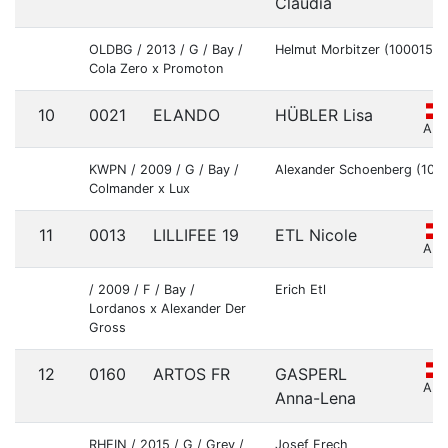
Claudia
OLDBG / 2013 / G / Bay /
Helmut Morbitzer (10001591
Cola Zero x Promoton
10
0021
ELANDO
HÜBLER Lisa
AU
KWPN / 2009 / G / Bay /
Alexander Schoenberg (100
Colmander x Lux
11
0013
LILLIFEE 19
ETL Nicole
AU
/ 2009 / F / Bay /
Erich Etl
Lordanos x Alexander Der
Gross
12
0160
ARTOS FR
GASPERL
AU
Anna-Lena
RHEIN / 2015 / G / Grey /
Josef Frech