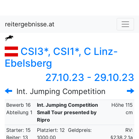
reitergebnisse.at
CSI3*, CSI1*, C Linz-
Ebelsberg
27.10.23 - 29.10.23
Int. Jumping Competition
Bewerb 16
Int. Jumping Competition
Höhe 115
Abteilung 1
Small Tour presented by
cm
Ripro
Starter: 15
Platziert: 12
Geldpreis:
RV:
Reiter: 13
1000,00
§238.2.1a