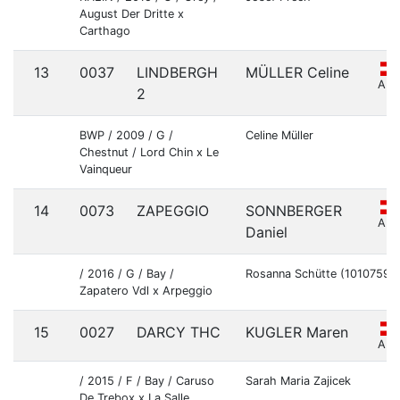
August Der Dritte x
Carthago
13
0037
LINDBERGH
MÜLLER Celine
AU
2
BWP / 2009 / G /
Celine Müller
Chestnut / Lord Chin x Le
Vainqueur
14
0073
ZAPEGGIO
SONNBERGER
AU
Daniel
/ 2016 / G / Bay /
Rosanna Schütte (10107590
Zapatero Vdl x Arpeggio
15
0027
DARCY THC
KUGLER Maren
AU
/ 2015 / F / Bay / Caruso
Sarah Maria Zajicek
De Trebox x La Salle