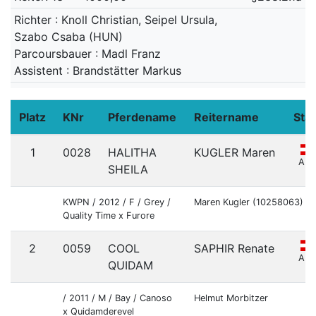
Richter : Knoll Christian, Seipel Ursula,
Szabo Csaba (HUN)
Parcoursbauer : Madl Franz
Assistent : Brandstätter Markus
Platz
KNr
Pferdename
Reitername
Staa
1
0028
HALITHA
KUGLER Maren
AU
SHEILA
KWPN / 2012 / F / Grey /
Maren Kugler (10258063)
Quality Time x Furore
2
0059
COOL
SAPHIR Renate
AU
QUIDAM
/ 2011 / M / Bay / Canoso
Helmut Morbitzer
x Quidamderevel