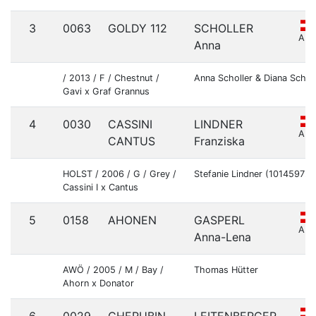
3
0063
GOLDY 112
SCHOLLER
AU
Anna
/ 2013 / F / Chestnut /
Anna Scholler & Diana Scho
Gavi x Graf Grannus
4
0030
CASSINI
LINDNER
AU
CANTUS
Franziska
HOLST / 2006 / G / Grey /
Stefanie Lindner (10145972)
Cassini I x Cantus
5
0158
AHONEN
GASPERL
AU
Anna-Lena
AWÖ / 2005 / M / Bay /
Thomas Hütter
Ahorn x Donator