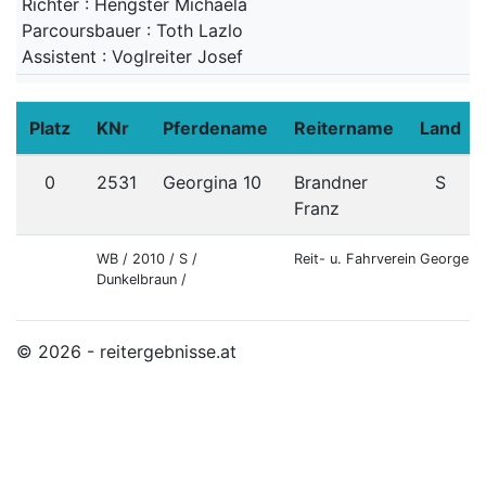
Richter : Hengster Michaela
Parcoursbauer : Toth Lazlo
Assistent : Voglreiter Josef
Platz
KNr
Pferdename
Reitername
Land
0
2531
Georgina 10
Brandner
S
Franz
WB / 2010 / S /
Reit- u. Fahrverein Georgen
Dunkelbraun /
© 2026 - reitergebnisse.at